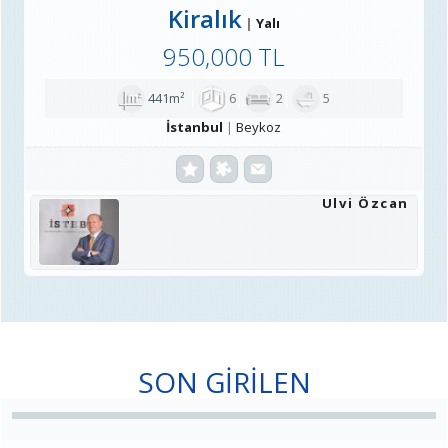
Kiralık
Yalı
950,000 TL
441m²
6
2
5
İstanbul
Beykoz
Ulvi Özcan
SON GİRİLEN