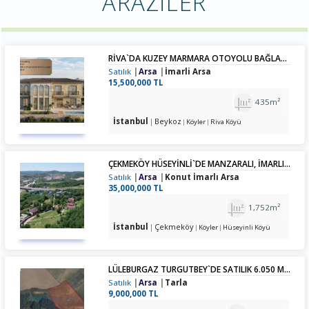
ARAZİLER
RIVA`DA KUZEY MARMARA OTOYOLU BAĞLANTILI İMARLI MÜSTAKIL ARSA
Satılık
Arsa
İmarli Arsa
15,500,000 TL
435m²
İstanbul
Beykoz
Köyler
Riva Köyü
ÇEKMEKÖY HÜSEYINLI`DE MANZARALI, İMARLI ARSA
Satılık
Arsa
Konut İmarlı Arsa
35,000,000 TL
1,752m²
İstanbul
Çekmeköy
Köyler
Hüseyinli Köyü
LÜLEBURGAZ TURGUTBEY`DE SATILIK 6.050 M² TARLA
Satılık
Arsa
Tarla
9,000,000 TL