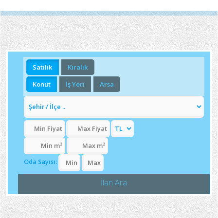
Satılık
Kiralık
Konut
İş Yeri
Arsa
Oda Sayısı:
İlan Ara