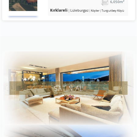
6,050m²
Kırklareli
Lüleburgaz
Köyler
Turgutbey Köyü
SATIN AL