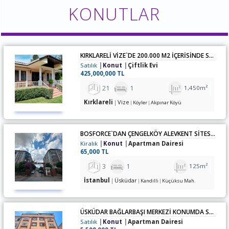
KONUTLAR
KIRKLARELİ VİZE`DE 200.000 M2 İÇERİSİNDE SATILIK ÇİFTLİK
Satılık
Konut
Çiftlik Evi
425,000,000 TL
21
1
1,450m²
Kırklareli
Vize
Köyler
Akpınar Köyü
BOSFORCE`DAN ÇENGELKÖY ALEVKENT SİTESİNDE 3+1 KİRALIK DAİRE
Kiralık
Konut
Apartman Dairesi
65,000 TL
3
1
125m²
İstanbul
Üsküdar
Kandilli
Küçüksu Mah.
ÜSKÜDAR BAĞLARBAŞI MERKEZİ KONUMDA SATILIK 2+1 DAİRE
Satılık
Konut
Apartman Dairesi