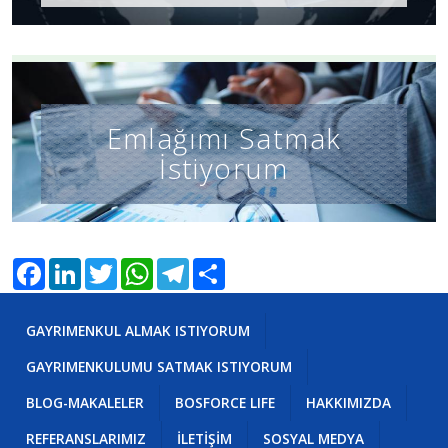
Emlağımı Satmak
İstiyorum
Facebook
LinkedIn
Twitter
WhatsApp
Telegram
Share
GAYRIMENKUL ALMAK ISTIYORUM
GAYRIMENKULUMU SATMAK ISTIYORUM
BLOG-MAKALELER
BOSFORCE LIFE
HAKKIMIZDA
REFERANSLARIMIZ
İLETİŞİM
SOSYAL MEDYA