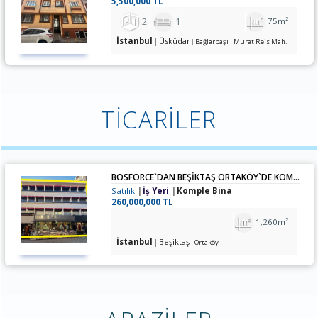
5,500,000 TL
2
1
75m²
İstanbul
Üsküdar
Bağlarbaşı
Murat Reis Mah.
TİCARİLER
BOSFORCE`DAN BEŞIKTAŞ ORTAKÖY`DE KOMPLE KIRACILI SATILIK BINA
Satılık
İş Yeri
Komple Bina
260,000,000 TL
1,260m²
İstanbul
Beşiktaş
Ortaköy
-