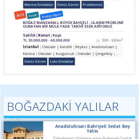
Çengelköy
Üsküdar | Beylerbeyi
Üsküdar | Kandilli |
Marina Emlakları
Deniz Gören
Problemsiz
Özel Yapım
Luks 
Kuleli
Acil
Krediye Uygun
Fırsat
BOĞAZ MANZARALI, BÜYÜK BAHÇELİ , ULAŞIM PROBLEMİ
OLMAYAN BİR MÜLK YADA TARİHİ ESER ARIYORUZ
Satılık
Konut
Köşk
TL
30,000,000 - 60,000,000
300 - 500m²
İstanbul
Üsküdar | Kandilli
Beykoz | Anadoluhisarı |
Kanlıca
Üsküdar | Kuzguncuk
Üsküdar | Çengelköy
Üsküdar | Beylerbeyi
Üsküdar | Bahçelievler |
Deniz Gören
Luks Emlaklar
Bahçelıevler
Üsküdar | Çengelköy | Kirazlıtepe
Üsküdar
| Altunizade
Üsküdar | Beylerbeyi | Burhaniye
Üsküdar
| Merkez | Mimarsinan
BOĞAZDAKİ YALILAR
Anadoluhisarı Bahriyeli Sedat Bey
Yalısı
Edindiğimiz bilgilere göre Bahriyeli Sedat