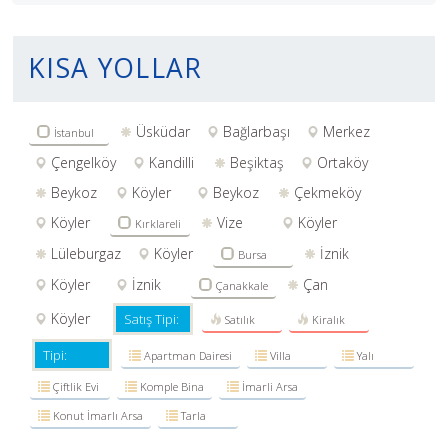
KISA YOLLAR
Üsküdar
Bağlarbaşı
Merkez
İstanbul
Çengelköy
Kandilli
Beşiktaş
Ortaköy
Beykoz
Köyler
Beykoz
Çekmeköy
Köyler
Vize
Köyler
Kırklareli
Lüleburgaz
Köyler
İznik
Bursa
Köyler
İznik
Çan
Çanakkale
Köyler
Satış Tipi:
Satılık
Kiralık
Tipi:
Apartman Dairesi
Villa
Yalı
Çiftlik Evi
Komple Bina
İmarli Arsa
Konut İmarlı Arsa
Tarla