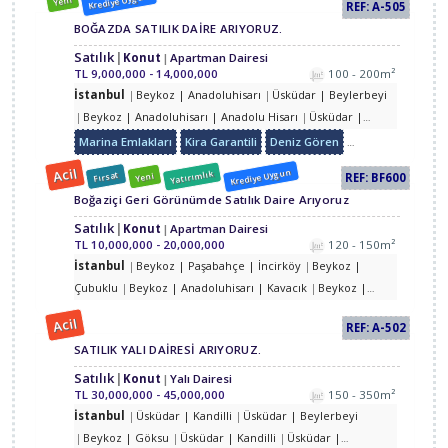
Krediye Uygun
Yeni
REF: A-505
BOĞAZDA SATILIK DAİRE ARIYORUZ.
Satılık
Konut
Apartman Dairesi
TL
9,000,000 - 14,000,000
100 - 200m²
İstanbul
Beykoz | Anadoluhisarı
Üsküdar | Beylerbeyi
Beykoz | Anadoluhisarı | Anadolu Hisarı
Üsküdar |
Kandilli
Üsküdar | Beylerbeyi
Üsküdar | Çengelköy |
Marina Emlakları
Kira Garantili
Deniz Gören
Yatırımlık
Doğa 
Güzeltepe
Beykoz | Göksu
Beykoz | Anadoluhisarı |
Acil
Krediye Uygun
Yatırımlık
Fırsat
Yeni
REF: BF600
Kavacık
Boğaziçi Geri Görünümde Satılık Daire Arıyoruz
Satılık
Konut
Apartman Dairesi
TL
10,000,000 - 20,000,000
120 - 150m²
İstanbul
Beykoz | Paşabahçe | İncirköy
Beykoz |
Çubuklu
Beykoz | Anadoluhisarı | Kavacık
Beykoz |
Göksu
Beykoz | Yeni Mahalle
Beykoz | Göksu | Göztepe
Acil
REF: A-502
Üsküdar | Kandilli
Üsküdar | Çengelköy
Üsküdar |
SATILIK YALI DAİRESİ ARIYORUZ.
Beylerbeyi | Burhaniye
Üsküdar | Beylerbeyi | Küplüce
Üsküdar | Kuzguncuk
Üsküdar | Nakkaştepe | Kuzguncuk
Satılık
Konut
Yalı Dairesi
TL
30,000,000 - 45,000,000
150 - 350m²
İstanbul
Üsküdar | Kandilli
Üsküdar | Beylerbeyi
Beykoz | Göksu
Üsküdar | Kandilli
Üsküdar |