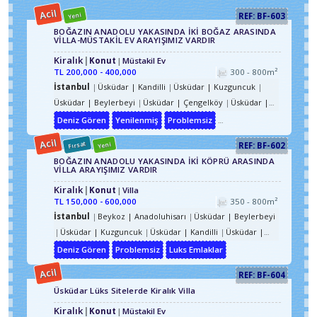
Acil
Yeni
REF: BF-603
BOĞAZIN ANADOLU YAKASINDA İKİ BOĞAZ ARASINDA
VİLLA-MÜSTAKİL EV ARAYIŞIMIZ VARDIR
Kiralık
Konut
Müstakil Ev
TL
200,000 - 400,000
300 - 800m²
İstanbul
Üsküdar | Kandilli
Üsküdar | Kuzguncuk
Üsküdar | Beylerbeyi
Üsküdar | Çengelköy
Üsküdar |
Kandilli
Üsküdar | Kandilli | Küçüksu
Deniz Gören
Yenilenmiş
Problemsiz
Luks Emlaklar
Acil
Fırsat
Yeni
REF: BF-602
BOĞAZIN ANADOLU YAKASINDA İKİ KÖPRÜ ARASINDA
VİLLA ARAYIŞIMIZ VARDIR
Kiralık
Konut
Villa
TL
150,000 - 600,000
350 - 800m²
İstanbul
Beykoz | Anadoluhisarı
Üsküdar | Beylerbeyi
Üsküdar | Kuzguncuk
Üsküdar | Kandilli
Üsküdar |
Çengelköy
Üsküdar | Beylerbeyi
Üsküdar | Çengelköy
Deniz Gören
Problemsiz
Luks Emlaklar
Üsküdar | Kandilli | Küçüksu
Beykoz | Anadoluhisarı |
Acil
REF: BF-604
Kavacık
Üsküdar | Kandilli
Üsküdar Lüks Sitelerde Kiralık Villa
Kiralık
Konut
Müstakil Ev