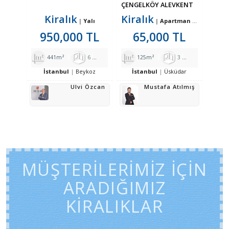
ÇENGELKÖY ALEVKENT
SİTESİNDE 3+1 KİRALIK
Kiralık
Kiralık
Yalı
Apartman Dairesi
DAİRE
950,000 TL
65,000 TL
441m²
6
2
5
125m²
3
1
2
İstanbul
Beykoz
İstanbul
Üsküdar
Ulvi Özcan
Mustafa Atılmış
MÜŞTERİLERİMİZ İÇİN
ARADIĞIMIZ
KİRALIKLAR