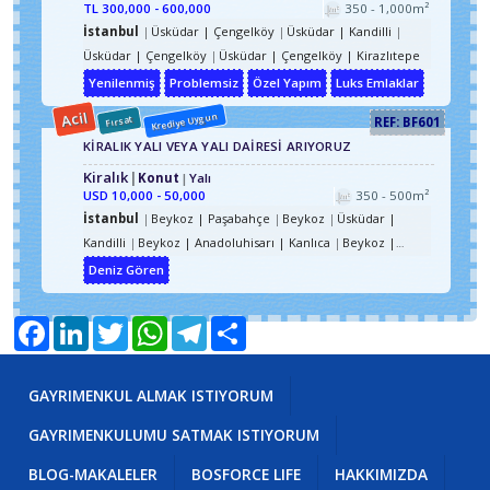
TL
300,000 - 600,000
350 - 1,000m²
İstanbul
Üsküdar | Çengelköy
Üsküdar | Kandilli
Üsküdar | Çengelköy
Üsküdar | Çengelköy | Kirazlıtepe
Yenilenmiş
Problemsiz
Özel Yapım
Luks Emlaklar
Acil
Krediye Uygun
Fırsat
REF: BF601
KİRALIK YALI VEYA YALI DAİRESİ ARIYORUZ
Kiralık
Konut
Yalı
USD
10,000 - 50,000
350 - 500m²
İstanbul
Beykoz | Paşabahçe
Beykoz
Üsküdar |
Kandilli
Beykoz | Anadoluhisarı | Kanlıca
Beykoz |
Anadoluhisarı
Üsküdar | Çengelköy
Üsküdar |
Deniz Gören
Beylerbeyi
Üsküdar | Kuzguncuk
Beykoz | Merkez
Beykoz | Gümüşsuyu
Beykoz | Paşabahçe | İncirköy
Facebook
LinkedIn
Twitter
WhatsApp
Telegram
Share
Beykoz | Paşabahçe
Beykoz | Çubuklu
Beykoz |
Anadoluhisarı | Kavacık
Beykoz | Anadoluhisarı |
Anadolu Hisarı
Beykoz | Göksu
Üsküdar | Kandilli |
GAYRIMENKUL ALMAK ISTIYORUM
Küçüksu
Üsküdar | Kandilli | Kuleli
Üsküdar |
GAYRIMENKULUMU SATMAK ISTIYORUM
Çengelköy
Üsküdar | Beylerbeyi
Üsküdar | Kuzguncuk
Üsküdar | Nakkaştepe | Kuzguncuk
Üsküdar |
BLOG-MAKALELER
BOSFORCE LIFE
HAKKIMIZDA
Bağlarbaşı | İcadiye
Üsküdar | Fıstıkağacı | İcadiye