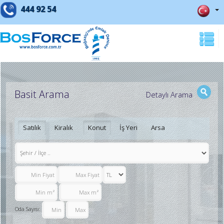
444 92 54
Basit Arama
Detaylı Arama
Satılık
Kiralık
Konut
İş Yeri
Arsa
Oda Sayısı: