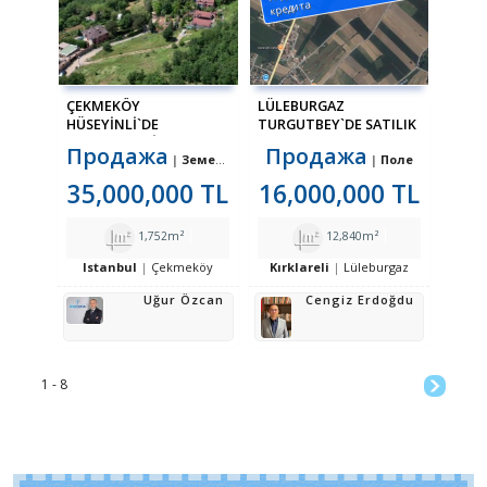
кредита
ÇEKMEKÖY
LÜLEBURGAZ
HÜSEYINLI`DE
TURGUTBEY`DE SATILIK
MANZARALI, İMARLI
12.840 M² TARLA
Продажа
Продажа
Земельный участок в жилой зоне
Поле
ARSA
35,000,000 TL
16,000,000 TL
1,752m²
12,840m²
Istanbul
Çekmeköy
Kırklareli
Lüleburgaz
Uğur Özcan
Cengiz Erdoğdu
1 - 8