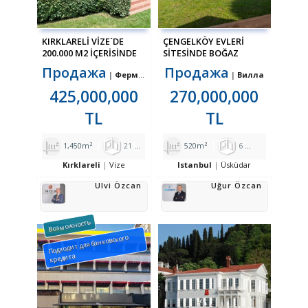
KIRKLARELİ VİZE`DE
ÇENGELKÖY EVLERİ
200.000 M2 İÇERİSİNDE
SİTESİNDE BOĞAZ
SATILIK ÇİFTLİK
MANZARALI BAKIMLI
Продажа
Продажа
Фермерский Дом
Вилла
VİLLA
425,000,000
270,000,000
TL
TL
1,450m²
21
1
520m²
9
6
2
5
Kırklareli
Vize
Istanbul
Üsküdar
Ulvi Özcan
Uğur Özcan
Возможность
Подходит для банковского
кредита