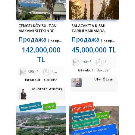
ÇENGELKÖY SULTAN
SALACAK`TA KISMİ
MAKAMI SİTESİNDE
TARİHİ YARIMADA
KISMİ MANZARALI
MANZARALI SIFIR 3+1
Продажа
Продажа
квартира
квартира
BAHÇE DUBLEKSİ
DAİRE
142,000,000
45,000,000 TL
TL
140m²
3
1
2
Istanbul
Üsküdar
450m²
4
1
4
Ulvi Özcan
Istanbul
Üsküdar
Mustafa Atılmış
Возможность
Срочный
Новый
Возможность
Новый
Для инвестиций
Подходит для банковского