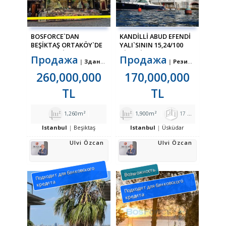
BOSFORCE`DAN
KANDILLI ABUD EFENDI
BEŞIKTAŞ ORTAKÖY`DE
YALI`SININ 15,24/100
KOMPLE KIRACILI
HISSESI SATILIKTIR
Продажа
Продажа
Здание полностью
Резиденция на первой береговой линии
SATILIK BINA
260,000,000
170,000,000
TL
TL
1,260m²
1,900m²
17
2
Istanbul
Beşiktaş
Istanbul
Üsküdar
Ulvi Özcan
Ulvi Özcan
Подходит для банковского
Возможность
Подходит для банковского
кредита
кредита