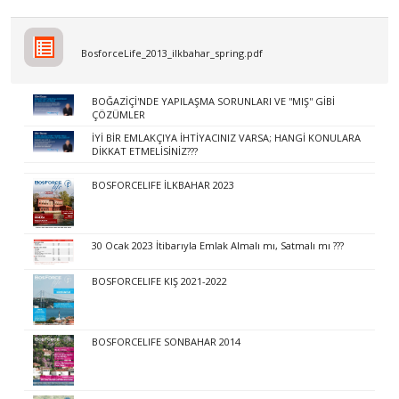
BosforceLife_2013_ilkbahar_spring.pdf
BOĞAZİÇİ'NDE YAPILAŞMA SORUNLARI VE ''MIŞ'' GİBİ
ÇÖZÜMLER
İYİ BİR EMLAKÇIYA İHTİYACINIZ VARSA; HANGİ KONULARA
DİKKAT ETMELİSİNİZ???
BOSFORCELIFE İLKBAHAR 2023
30 Ocak 2023 İtibarıyla Emlak Almalı mı, Satmalı mı ???
BOSFORCELIFE KIŞ 2021-2022
BOSFORCELIFE SONBAHAR 2014