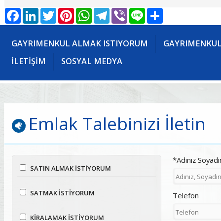
Facebook
LinkedIn
Twitter
Pinterest
WhatsApp
Telegram
Viber
Line
Share
GAYRIMENKUL ALMAK ISTIYORUM
GAYRIMENKUL
İLETİŞİM
SOSYAL MEDYA
Emlak Talebinizi İletin
*Adınız Soyadı
SATIN ALMAK İSTİYORUM
SATMAK İSTİYORUM
Telefon
KİRALAMAK İSTİYORUM