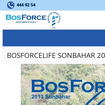
BOSFORCE EMLAK GELİŞTİRME 
444 92 54
BOSFORCELIFE SONBAHAR 20