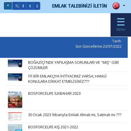
EMLAK TALEBİNİZİ İLETİN
*
TL
$
€
£
☰
MENU
Tarih:
Son Güncelleme:23/07/2022
BOĞAZİÇİ'NDE YAPILAŞMA SORUNLARI VE ''MIŞ'' GİBİ
ÇÖZÜMLER
İYİ BİR EMLAKÇIYA İHTİYACINIZ VARSA; HANGİ
KONULARA DİKKAT ETMELİSİNİZ???
BOSFORCELIFE İLKBAHAR 2023
30 Ocak 2023 İtibarıyla Emlak Almalı mı, Satmalı mı ???
BOSFORCELIFE KIŞ 2021-2022