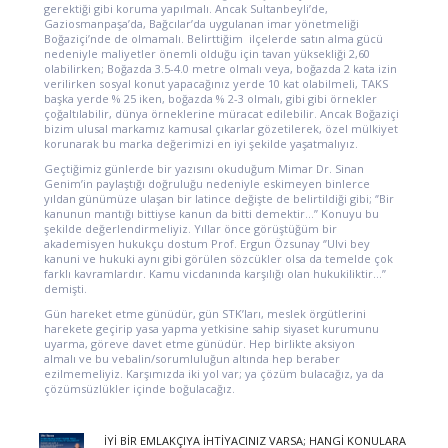
gerektiği gibi koruma yapılmalı. Ancak Sultanbeyli’de,
Gaziosmanpaşa’da, Bağcılar’da uygulanan imar yönetmeliği
Boğaziçi’nde de olmamalı. Belirttiğim ilçelerde satın alma gücü
nedeniyle maliyetler önemli olduğu için tavan yüksekliği 2,60
olabilirken; Boğazda 3.5-4.0 metre olmalı veya, boğazda 2 kata izin
verilirken sosyal konut yapacağınız yerde 10 kat olabilmeli, TAKS
başka yerde % 25 iken, boğazda % 2-3 olmalı, gibi gibi örnekler
çoğaltılabilir, dünya örneklerine müracat edilebilir. Ancak Boğaziçi
bizim ulusal markamız kamusal çıkarlar gözetilerek, özel mülkiyet
korunarak bu marka değerimizi en iyi şekilde yaşatmalıyız.
Geçtiğimiz günlerde bir yazısını okuduğum Mimar Dr. Sinan
Genim’in paylaştığı doğruluğu nedeniyle eskimeyen binlerce
yıldan günümüze ulaşan bir latince değişte de belirtildiği gibi; ‘’Bir
kanunun mantığı bittiyse kanun da bitti demektir…’’ Konuyu bu
şekilde değerlendirmeliyiz. Yıllar önce görüştüğüm bir
akademisyen hukukçu dostum Prof. Ergun Özsunay ‘’Ulvi bey
kanuni ve hukuki aynı gibi görülen sözcükler olsa da temelde çok
farklı kavramlardır. Kamu vicdanında karşılığı olan hukukiliktir…’’
demişti.
Gün hareket etme günüdür, gün STK’ları, meslek örgütlerini
harekete geçirip yasa yapma yetkisine sahip siyaset kurumunu
uyarma, göreve davet etme günüdür. Hep birlikte aksiyon
almalı ve bu vebalin/sorumluluğun altında hep beraber
ezilmemeliyiz. Karşımızda iki yol var; ya çözüm bulacağız, ya da
çözümsüzlükler içinde boğulacağız.
İYİ BİR EMLAKÇIYA İHTİYACINIZ VARSA; HANGİ KONULARA