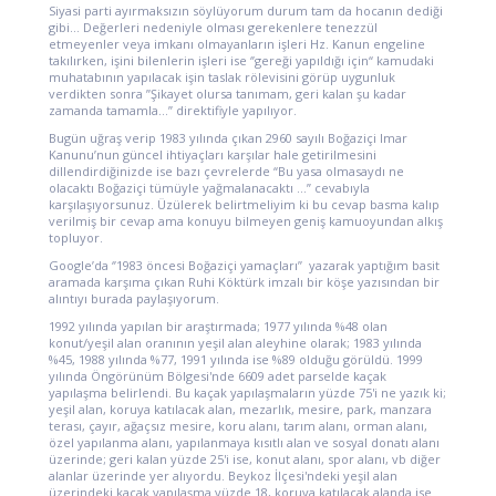
Siyasi parti ayırmaksızın söylüyorum durum tam da hocanın dediği
gibi… Değerleri nedeniyle olması gerekenlere tenezzül
etmeyenler veya imkanı olmayanların işleri Hz. Kanun engeline
takılırken, işini bilenlerin işleri ise ‘’gereği yapıldığı için“ kamudaki
muhatabının yapılacak işin taslak rölevisini görüp uygunluk
verdikten sonra ’’Şikayet olursa tanımam, geri kalan şu kadar
zamanda tamamla…” direktifiyle yapılıyor.
Bugün uğraş verip 1983 yılında çıkan 2960 sayılı Boğaziçi Imar
Kanunu’nun güncel ihtiyaçları karşılar hale getirilmesini
dillendirdiğinizde ise bazı çevrelerde “Bu yasa olmasaydı ne
olacaktı Boğaziçi tümüyle yağmalanacaktı …” cevabıyla
karşılaşıyorsunuz. Üzülerek belirtmeliyim ki bu cevap basma kalıp
verilmiş bir cevap ama konuyu bilmeyen geniş kamuoyundan alkış
topluyor.
Google’da ‘’1983 öncesi Boğaziçi yamaçları’’ yazarak yaptığım basit
aramada karşıma çıkan Ruhi Köktürk imzalı bir köşe yazısından bir
alıntıyı burada paylaşıyorum.
1992 yılında yapılan bir araştırmada; 1977 yılında %48 olan
konut/yeşil alan oranının yeşil alan aleyhine olarak; 1983 yılında
%45, 1988 yılında %77, 1991 yılında ise %89 olduğu görüldü. 1999
yılında Öngörünüm Bölgesi'nde 6609 adet parselde kaçak
yapılaşma belirlendi. Bu kaçak yapılaşmaların yüzde 75'i ne yazık ki;
yeşil alan, koruya katılacak alan, mezarlık, mesire, park, manzara
terası, çayır, ağaçsız mesire, koru alanı, tarım alanı, orman alanı,
özel yapılanma alanı, yapılanmaya kısıtlı alan ve sosyal donatı alanı
üzerinde; geri kalan yüzde 25'i ise, konut alanı, spor alanı, vb diğer
alanlar üzerinde yer alıyordu. Beykoz İlçesi'ndeki yeşil alan
üzerindeki kaçak yapılaşma yüzde 18, koruya katılacak alanda ise