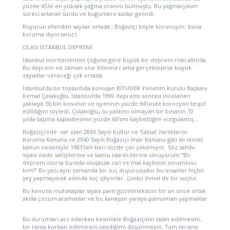
yüzde 45'le en yüksek yağma oranını bulmuştu. Bu yağma/yıkım
süreci artarak sürdü ve bugünlere kadar gelindi.
Buyurun efendim sayılar ortada ; Boğaziçi böyle korunuyor, buna
koruma diyorsanız:(
OLASI İSTANBUL DEPREMİ
İstanbul otoriterlerinin çoğuna göre büyük bir deprem riski altında.
Bu deprem ne zaman olur bilinmez ama gerçekleşirse büyük
zayiatlar vereceği çok ortada.
İstanbul’da bir toplantıda konuşan BİTÜDER Yönetim Kurulu Başkanı
Kemal Çolakoğlu, İstanbul'da 1999 depremi sonrası incelenen
yaklaşık 56 bin konutun ve işyerinin yüzde 64'ünde korozyon tespit
edildiğini söyledi. Çolakoğlu, su yalıtımı olmayan bir binanın 10
yılda taşıma kapasitesinin yüzde 66'sını kaybettiğini vurgulamış…
Boğaziçi’nde var olan 2863 Sayılı Kültür ve Tabiat Varlıklarını
Koruma Kanunu ve 2960 Sayılı Boğaziçi İmar Kanunu gibi iki temel
kanun nedeniyle 1983’ten beri sözde çivi çakılmıyor. Söz sahibi
siyasi irade sahiplerine ve kamu idarecilerine soruyorum ‘’Bir
deprem olursa burada oluşacak can ve mal kaybının sorumlusu
kim?’’ Bu yazı aynı zamanda bir suç duyurusudur bu insanlar hiçbir
şey yapmayarak aslında suç işliyorlar, çünkü ihmal de bir suçtur.
Bu konuda muhataplar siyasi parti gözetmeksizin bir an önce ortak
akılla çözüm aramalılar ve bu kanayan yaraya pansuman yapmalılar
.
Bu durumları arz ederken kesinlikle Boğaziçinin talan edilmesini,
bir ranta kurban edilmesini istediğimi düşünmeyin. Tam tersine