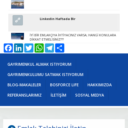
Linkedin Haftada Bir
İYİ BİR EMLAKÇIYA İHTİYACINIZ VARSA; HANGİ KONULARA
DİKKAT ETMELİSİNİZ???
Facebook
LinkedIn
Twitter
WhatsApp
Telegram
Share
GAYRIMENKUL ALMAK ISTIYORUM
GAYRIMENKULUMU SATMAK ISTIYORUM
BLOG-MAKALELER
BOSFORCE LIFE
HAKKIMIZDA
REFERANSLARIMIZ
İLETİŞİM
SOSYAL MEDYA