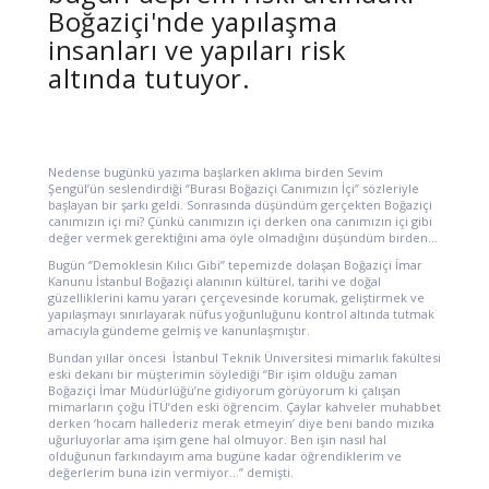
Boğaziçi'nde yapılaşma
insanları ve yapıları risk
altında tutuyor.
Nedense bugünkü yazıma başlarken aklıma birden Sevim
Şengül’ün seslendirdiği ‘’Burası Boğaziçi Canımızın İçi’’ sözleriyle
başlayan bir şarkı geldi. Sonrasında düşündüm gerçekten Boğaziçi
canımızın içi mi? Çünkü canımızın içi derken ona canımızın içi gibi
değer vermek gerektiğini ama öyle olmadığını düşündüm birden…
Bugün ‘’Demoklesin Kılıcı Gibi’’ tepemizde dolaşan Boğaziçi İmar
Kanunu İstanbul Boğaziçi alanının kültürel, tarihi ve doğal
güzelliklerini kamu yararı çerçevesinde korumak, geliştirmek ve
yapılaşmayı sınırlayarak nüfus yoğunluğunu kontrol altında tutmak
amacıyla gündeme gelmiş ve kanunlaşmıştır.
Bundan yıllar öncesi İstanbul Teknik Üniversitesi mimarlık fakültesi
eski dekanı bir müşterimin söylediği “Bir işim olduğu zaman
Boğaziçi İmar Müdürlüğü’ne gidiyorum görüyorum ki çalışan
mimarların çoğu İTÜ’den eski öğrencim. Çaylar kahveler muhabbet
derken ‘hocam hallederiz merak etmeyin’ diye beni bando mızıka
uğurluyorlar ama işim gene hal olmuyor. Ben işin nasıl hal
olduğunun farkındayım ama bugüne kadar öğrendiklerim ve
değerlerim buna izin vermiyor…” demişti.