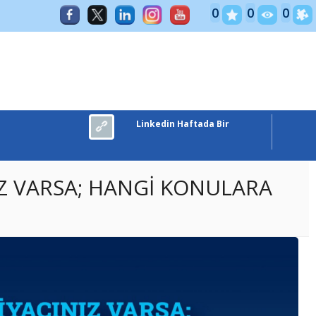
ve PAZARLAMA
0
0
0
Linkedin Haftada Bir
NIZ VARSA; HANGİ KONULARA