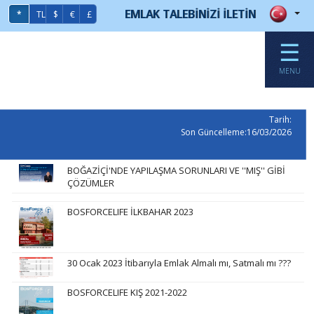
EMLAK TALEBİNİZİ İLETİN
*
TL
$
€
£
☰
MENU
Tarih:
Son Güncelleme:16/03/2026
BOĞAZİÇİ'NDE YAPILAŞMA SORUNLARI VE ''MIŞ'' GİBİ
ÇÖZÜMLER
BOSFORCELIFE İLKBAHAR 2023
30 Ocak 2023 İtibarıyla Emlak Almalı mı, Satmalı mı ???
BOSFORCELIFE KIŞ 2021-2022