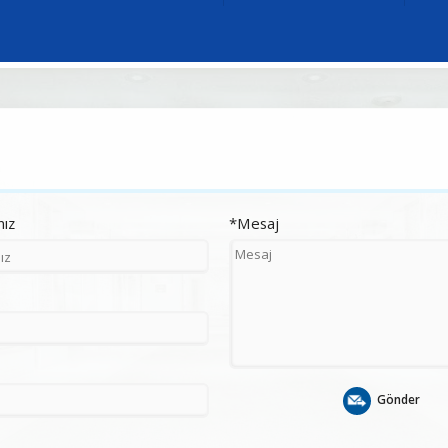
nız
*Mesaj
Gönder