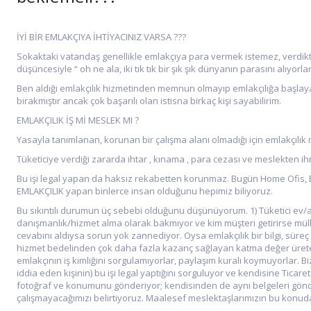
İYİ BİR EMLAKÇIYA İHTİYACINIZ VARSA ???
Sokaktaki vatandaş genellikle emlakçıya para vermek istemez, verdi
düşüncesiyle “ oh ne ala, iki tık tık bir şık şık dünyanın parasını alıyor
Ben aldığı emlakçılık hizmetinden memnun olmayıp emlakçılığa başlayan 
bırakmıştır ancak çok başarılı olan istisna birkaç kişi sayabilirim.
EMLAKÇILIK İŞ Mİ MESLEK MI ?
Yasayla tanımlanan, korunan bir çalışma alanı olmadığı için emlakçılık me
Tüketiciye verdiği zararda ihtar , kınama , para cezası ve meslekten ihra
Bu işi legal yapan da haksız rekabetten korunmaz. Bugün Home Ofis, Em
EMLAKÇILIK yapan binlerce insan olduğunu hepimiz biliyoruz.
Bu sıkıntılı durumun üç sebebi olduğunu düşünüyorum. 1) Tüketici ev/ar
danışmanlık/hizmet alma olarak bakmıyor ve kim müşteri getirirse m
cevabını aldıysa sorun yok zannediyor. Oysa emlakçılık bir bilgi, süreç 
hizmet bedelinden çok daha fazla kazanç sağlayan katma değer üreten bi
emlakçının iş kimliğini sorgulamıyorlar, paylaşım kuralı koymuyorlar. 
iddia eden kişinin) bu işi legal yaptığını sorguluyor ve kendisine Ticaret 
fotoğraf ve konumunu gönderiyor; kendisinden de aynı belgeleri gönderd
çalışmayacağımızı belirtiyoruz. Maalesef meslektaşlarımızın bu konuda