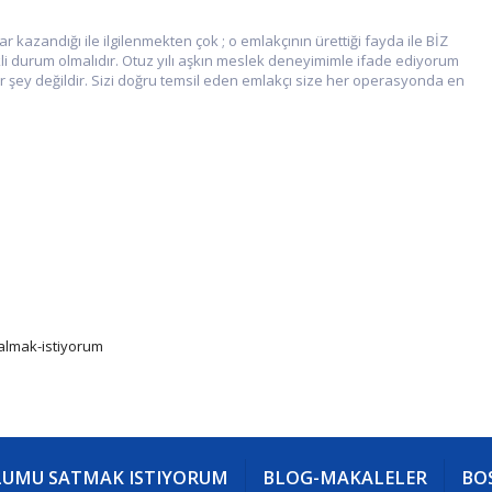
ar kazandığı ile ilgilenmekten çok ; o emlakçının ürettiği fayda ile BİZ
durum olmalıdır. Otuz yılı aşkın meslek deneyimimle ifade ediyorum
bir şey değildir. Sizi doğru temsil eden emlakçı size her operasyonda en
almak-istiyorum
UMU SATMAK ISTIYORUM
BLOG-MAKALELER
BOS