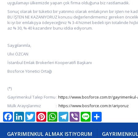
uygulamayı ülkemizde yapan çok firma olduğuna biz rastlamadık.
Sonuç olarak bir tüketici bir yatırımcı olarak emlakçının bir işten ne kad
BU İŞTEN NE KAZANIYORUZ konusu değerlendirmemiz gereken öncelikli 
ki iyi bir emlakçıya ödeyeceğiniz % 3-4 hizmet bedeli işin totalinde hiç
az % 30, % 40 kazandırır bunu iddia ediyorum.
Saygılarımla,
Ulvi ÖZCAN
İstanbul Emlak Brokerleri Kooperatifi Başkanı
Bosforce Yönetici Ortağı
(*)
Gayrimenkul Talep Formu :
https://www.bosforce.com.tr/gayrimenkul-
Mülk Arayışlarımız :
https://www.bosforce.com.tr/ariyoruz
Facebook
LinkedIn
Twitter
Pinterest
WhatsApp
Telegram
Viber
Line
Share
GAYRIMENKUL ALMAK ISTIYORUM
GAYRIMENKUL