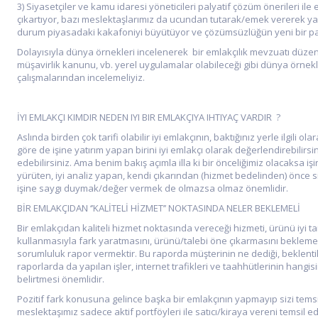
3) Siyasetçiler ve kamu idaresi yöneticileri palyatif çözüm önerileri il
çıkartıyor, bazı meslektaşlarımız da ucundan tutarak/emek vererek yapı
durum piyasadaki kakafoniyi büyütüyor ve çözümsüzlüğün yeni bir pa
Dolayısıyla dünya örnekleri incelenerek bir emlakçılık mevzuatı düzen
müşavirlik kanunu, vb. yerel uygulamalar olabileceği gibi dünya örnekl
çalışmalarından incelemeliyiz.
İYI EMLAKÇI KIMDIR NEDEN IYI BIR EMLAKÇIYA IHTIYAÇ VARDIR ?
Aslında birden çok tarifi olabilir iyi emlakçının, baktığınız yerle ilgili 
göre de işine yatırım yapan birini iyi emlakçı olarak değerlendirebilirsi
edebilirsiniz. Ama benim bakış açımla illa ki bir önceliğimiz olacaksa i
yürüten, iyi analiz yapan, kendi çıkarından (hizmet bedelinden) önce sizi
işine saygı duymak/değer vermek de olmazsa olmaz önemlidir.
BİR EMLAKÇIDAN ‘’KALİTELİ HİZMET’’ NOKTASINDA NELER BEKLEMELİ
Bir emlakçıdan kaliteli hizmet noktasında vereceği hizmeti, ürünü iyi ta
kullanmasıyla fark yaratmasını, ürünü/talebi öne çıkarmasını beklemeliyi
sorumluluk rapor vermektir. Bu raporda müşterinin ne dediği, beklentileri
raporlarda da yapılan işler, internet trafikleri ve taahhütlerinin hang
belirtmesi önemlidir.
Pozitif fark konusuna gelince başka bir emlakçının yapmayıp sizi temsil
meslektaşımız sadece aktif portföyleri ile satıcı/kiraya vereni temsil ed