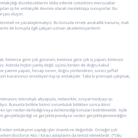
e emlakçılığı düzelteceklerini iddia ederek üstünkörü mevzuatlar
lan işi bir emlakçılık devrimi olarak meslektaşa sunuyorlar. Bu
rçası oluyor.
lenmeli ve yasalaştırmalıyız. Bu konuda örnek avukatlık kanunu, mali
erini de konuyla ilgili çalışan uzman akademisyenlerin
olarak. Kiminize göre çok görünen, kiminize göre çok iş yapan, kiminize
niz. Aslında hiçbiri yanlış değil; üçünü birden de doğru kabul
şine yatırım yapan, hesap veren, doğru yönlendiren, süreci şeffaf
n kazancınızı önceleyen kişi iyi emlakçıdır. Tabii ki prensipli çalışmak,
nıtmasını; teknolojik altyapıyla, networkle, sosyal medyayı iyi
z. Bununla birlikte birinci sorumluluk bittikten sonra ikinci
 işin neden ilerlediği/veya ilerlemediği konuları belirtilmelidir. Aylık
isini gerçekleştirdiği ve gerçekleşmediyse neden gerçekleştiremediğini
 eden emlakçının yaptığı işler önemli ve değerlidir. Örneğin çok
erken Bosforce Alıcı / Kiracı adaylarını da temsil etmektedir. (*) Bu