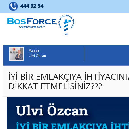
BOSFORCE EMLAK GELİŞTİRME 
444 92 54
Yazar
Ulvi Özcan
İYİ BİR EMLAKÇIYA İHTİYACI
DİKKAT ETMELİSİNİZ???