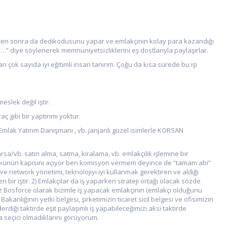
kten sonra da dedikodusunu yapar ve emlakçının kolay para kazandığı
lar…” diye söylenerek memnuniyetsizliklerini eş dostlarıyla paylaşırlar.
çok sayıda iyi eğitimli insan tanırım. Çoğu da kısa sürede bu işi
slek değil iştir.
ç gibi bir yaptırımı yoktur.
lak Yatırım Danışmanı , vb. janjanlı güzel isimlerle KORSAN
sa/vb. satın alma, satma, kiralama, vb. emlakçılık işlemine bir
ülkünün kapısını açıyor ben komisyon vermem deyince de “tamam abi”
ve network yönetimi, teknolojiyi iyi kullanmak gerektiren ve aldığı
r iştir. 2) Emlakçılar da iş yaparken strateji ortağı olacak sözde
Biz Bosforce olarak bizimle iş yapacak emlakçının (emlakçı olduğunu
Bakanlığının yetki belgesi, şirketimizin ticaret sicil belgesi ve ofisimizin
iği taktirde eşit paylaşımlı iş yapabileceğimizi aksi taktirde
 seçici olmadıklarını görüyorum.