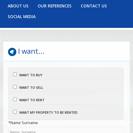
Üsküdar | Nakkaştepe | Kuzguncuk
Üsküdar |
ABOUT US
OUR REFERENCES
CONTACT US
Bağlarbaşı | İcadiye
Üsküdar | Fıstıkağacı | İcadiye
Üsküdar | Merkez | İcadiye
SOCIAL MEDIA
I want...
WANT TO BUY
WANT TO SELL
WANT TO RENT
WANT MY PROPERTY TO BE RENTED
*Name Surname