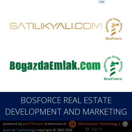
BOSFORCE REAL ESTATE
DEVELOPMENT AND MARKETING
powered by
port724.com
, trademark of
BitsCosmos Technology
|
Sign In
pLan-et Technology
copyright © 2002-2026