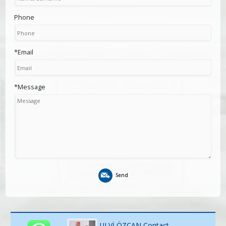
Phone
*Email
*Message
Send
ULVİ ÖZCAN Contact