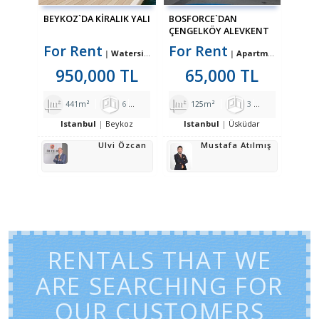
BEYKOZ`DA KİRALIK YALI
BOSFORCE`DAN
ÇENGELKÖY ALEVKENT
SİTESİNDE 3+1 KİRALIK
For Rent
For Rent
Waterside Residence
Apartment
DAİRE
950,000 TL
65,000 TL
441m²
6
2
5
125m²
3
1
2
Istanbul
Beykoz
Istanbul
Üsküdar
Ulvi Özcan
Mustafa Atılmış
RENTALS THAT WE
ARE SEARCHING FOR
OUR CUSTOMERS