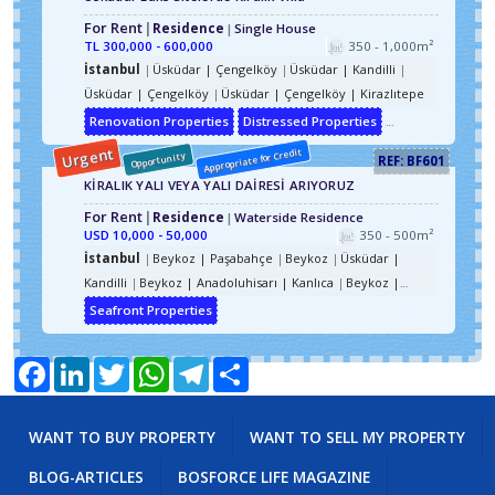
For Rent
Residence
Single House
TL
300,000 - 600,000
350 - 1,000m²
İstanbul
Üsküdar | Çengelköy
Üsküdar | Kandilli
Üsküdar | Çengelköy
Üsküdar | Çengelköy | Kirazlıtepe
Renovation Properties
Distressed Properties
Custom Build Pr
Urgent
Appropriate for Credit
Opportunity
REF: BF601
KİRALIK YALI VEYA YALI DAİRESİ ARIYORUZ
For Rent
Residence
Waterside Residence
USD
10,000 - 50,000
350 - 500m²
İstanbul
Beykoz | Paşabahçe
Beykoz
Üsküdar |
Kandilli
Beykoz | Anadoluhisarı | Kanlıca
Beykoz |
Anadoluhisarı
Üsküdar | Çengelköy
Üsküdar |
Seafront Properties
Beylerbeyi
Üsküdar | Kuzguncuk
Beykoz | Merkez
Beykoz | Gümüşsuyu
Beykoz | Paşabahçe | İncirköy
Facebook
LinkedIn
Twitter
WhatsApp
Telegram
Share
Beykoz | Paşabahçe
Beykoz | Çubuklu
Beykoz |
Anadoluhisarı | Kavacık
Beykoz | Anadoluhisarı |
Anadolu Hisarı
Beykoz | Göksu
Üsküdar | Kandilli |
WANT TO BUY PROPERTY
WANT TO SELL MY PROPERTY
Küçüksu
Üsküdar | Kandilli | Kuleli
Üsküdar |
BLOG-ARTICLES
BOSFORCE LIFE MAGAZINE
Çengelköy
Üsküdar | Beylerbeyi
Üsküdar | Kuzguncuk