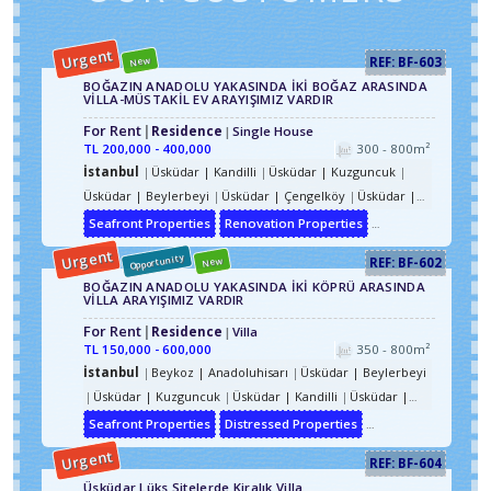
Urgent
New
REF: BF-603
BOĞAZIN ANADOLU YAKASINDA İKİ BOĞAZ ARASINDA
VİLLA-MÜSTAKİL EV ARAYIŞIMIZ VARDIR
For Rent
Residence
Single House
TL
200,000 - 400,000
300 - 800m²
İstanbul
Üsküdar | Kandilli
Üsküdar | Kuzguncuk
Üsküdar | Beylerbeyi
Üsküdar | Çengelköy
Üsküdar |
Kandilli
Üsküdar | Kandilli | Küçüksu
Seafront Properties
Renovation Properties
Distressed Propert
Urgent
Opportunity
New
REF: BF-602
BOĞAZIN ANADOLU YAKASINDA İKİ KÖPRÜ ARASINDA
VİLLA ARAYIŞIMIZ VARDIR
For Rent
Residence
Villa
TL
150,000 - 600,000
350 - 800m²
İstanbul
Beykoz | Anadoluhisarı
Üsküdar | Beylerbeyi
Üsküdar | Kuzguncuk
Üsküdar | Kandilli
Üsküdar |
Çengelköy
Üsküdar | Beylerbeyi
Üsküdar | Çengelköy
Seafront Properties
Distressed Properties
Luxury Property
Üsküdar | Kandilli | Küçüksu
Beykoz | Anadoluhisarı |
Urgent
REF: BF-604
Kavacık
Üsküdar | Kandilli
Üsküdar Lüks Sitelerde Kiralık Villa