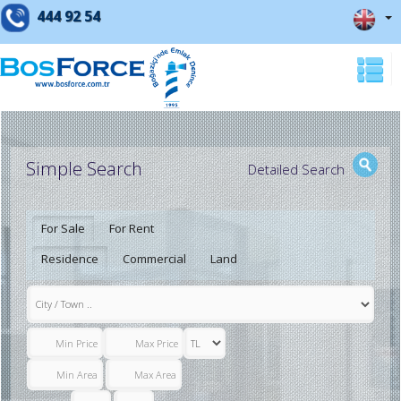
444 92 54
Simple Search
Detailed Search
For Sale
For Rent
Residence
Commercial
Land