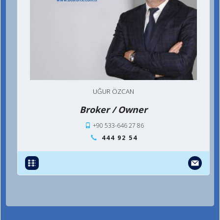
UĞUR ÖZCAN
Broker / Owner
+90 533-646 27 86
444 92 54