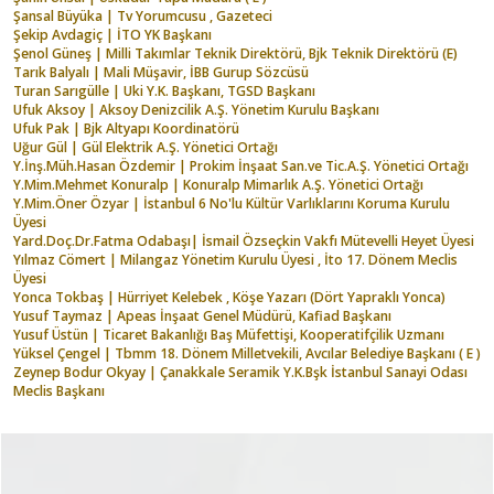
Şansal Büyüka | Tv Yorumcusu , Gazeteci
Şekip Avdagiç | İTO YK Başkanı
Şenol Güneş | Milli Takımlar Teknik Direktörü, Bjk Teknik Direktörü (E)
Tarık Balyalı | Mali Müşavir, İBB Gurup Sözcüsü
Turan Sarıgülle | Uki Y.K. Başkanı, TGSD Başkanı
Ufuk Aksoy | Aksoy Denizcilik A.Ş. Yönetim Kurulu Başkanı
Ufuk Pak | Bjk Altyapı Koordinatörü
Uğur Gül | Gül Elektrik A.Ş. Yönetici Ortağı
Y.İnş.Müh.Hasan Özdemir | Prokim İnşaat San.ve Tic.A.Ş. Yönetici Ortağı
Y.Mim.Mehmet Konuralp | Konuralp Mimarlık A.Ş. Yönetici Ortağı
Y.Mim.Öner Özyar | İstanbul 6 No'lu Kültür Varlıklarını Koruma Kurulu
Üyesi
Yard.Doç.Dr.Fatma Odabaşı| İsmail Özseçkin Vakfı Mütevelli Heyet Üyesi
Yılmaz Cömert | Milangaz Yönetim Kurulu Üyesi , İto 17. Dönem Meclis
Üyesi
Yonca Tokbaş | Hürriyet Kelebek , Köşe Yazarı (Dört Yapraklı Yonca)
Yusuf Taymaz | Apeas İnşaat Genel Müdürü, Kafiad Başkanı
Yusuf Üstün | Ticaret Bakanlığı Baş Müfettişi, Kooperatifçilik Uzmanı
Yüksel Çengel | Tbmm 18. Dönem Milletvekili, Avcılar Belediye Başkanı ( E )
Zeynep Bodur Okyay | Çanakkale Seramik Y.K.Bşk İstanbul Sanayi Odası
Meclis Başkanı