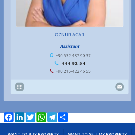
ÖZNUR ACAR
Assistant
+90 532-487 90 37
444 92 54
+90 216-422 46 55
Facebook
LinkedIn
Twitter
WhatsApp
Telegram
Share
WANT TO BUY PROPERTY
WANT TO SELL MY PROPERTY