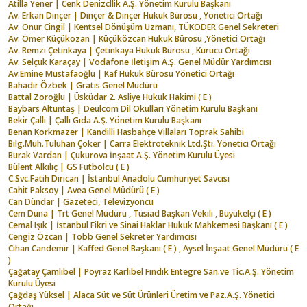
Atilla Yener | Cenk Denizcllik A.Ş. Yönetim Kurulu Başkanı
Av. Erkan Dinçer | Dinçer & Dinçer Hukuk Bürosu , Yönetici Ortağı
Av. Onur Cingil | Kentsel Dönüşüm Uzmanı, TÜKODER Genel Sekreteri
Av. Ömer Küçükozan | Küçüközcan Hukuk Bürosu ,Yönetici Ortağı
Av. Remzi Çetinkaya | Çetinkaya Hukuk Bürosu , Kurucu Ortağı
Av. Selçuk Karaçay | Vodafone İletişim A.Ş. Genel Müdür Yardımcısı
Av.Emine Mustafaoğlu | Kaf Hukuk Bürosu Yönetici Ortağı
Bahadır Özbek | Gratis Genel Müdürü
Battal Zoroğlu | Üsküdar 2. Asliye Hukuk Hakimi ( E )
Baybars Altuntaş | Deulcom Dil Okulları Yönetim Kurulu Başkanı
Bekir Çallı | Çallı Gıda A.Ş. Yönetim Kurulu Başkanı
Benan Korkmazer | Kandilli Hasbahçe Villaları Toprak Sahibi
Bilg.Müh.Tuluhan Çoker | Carra Elektroteknik Ltd.Şti. Yönetici Ortağı
Burak Vardan | Çukurova İnşaat A.Ş. Yönetim Kurulu Üyesi
Bülent Alkılıç | GS Futbolcu ( E )
C.Svc.Fatih Dirican | İstanbul Anadolu Cumhuriyet Savcısı
Cahit Paksoy | Avea Genel Müdürü ( E )
Can Dündar | Gazeteci, Televizyoncu
Cem Duna | Trt Genel Müdürü , Tüsiad Başkan Vekili , Büyükelçi ( E )
Cemal Işık | İstanbul Fikri ve Sinai Haklar Hukuk Mahkemesi Başkanı ( E )
Cengiz Özcan | Tobb Genel Sekreter Yardımcısı
Cihan Candemir | Kaffed Genel Başkanı ( E ) , Aysel İnşaat Genel Müdürü ( E
)
Çağatay Çamlıbel | Poyraz Karlıbel Fındık Entegre San.ve Tic.A.Ş. Yönetim
Kurulu Üyesi
Çağdaş Yüksel | Alaca Süt ve Süt Ürünleri Üretim ve Paz.A.Ş. Yönetici
Ortağı