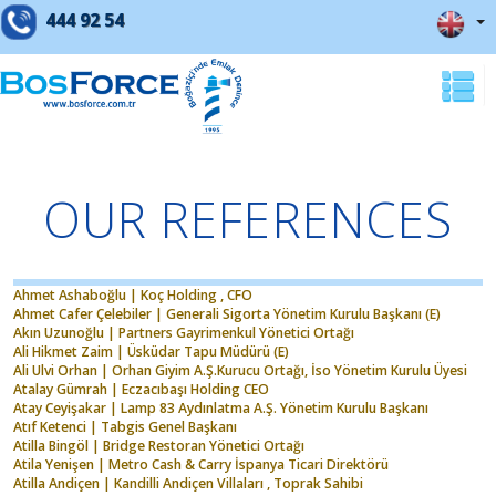
444 92 54
OUR REFERENCES
Ahmet Ashaboğlu | Koç Holding , CFO
Ahmet Cafer Çelebiler | Generali Sigorta Yönetim Kurulu Başkanı (E)
Akın Uzunoğlu | Partners Gayrimenkul Yönetici Ortağı
Ali Hikmet Zaim | Üsküdar Tapu Müdürü (E)
Ali Ulvi Orhan | Orhan Giyim A.Ş.Kurucu Ortağı, İso Yönetim Kurulu Üyesi
Atalay Gümrah | Eczacıbaşı Holding CEO
Atay Ceyişakar | Lamp 83 Aydınlatma A.Ş. Yönetim Kurulu Başkanı
Atıf Ketenci | Tabgis Genel Başkanı
Atilla Bingöl | Bridge Restoran Yönetici Ortağı
Atila Yenişen | Metro Cash & Carry İspanya Ticari Direktörü
Atilla Andiçen | Kandilli Andiçen Villaları , Toprak Sahibi