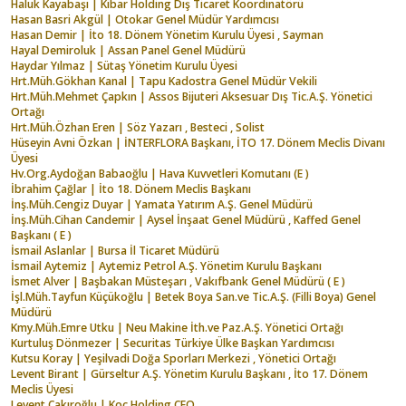
Haluk Kayabaşı | Kibar Holding Dış Ticaret Koordinatörü
Hasan Basri Akgül | Otokar Genel Müdür Yardımcısı
Hasan Demir | İto 18. Dönem Yönetim Kurulu Üyesi , Sayman
Hayal Demiroluk | Assan Panel Genel Müdürü
Haydar Yılmaz | Sütaş Yönetim Kurulu Üyesi
Hrt.Müh.Gökhan Kanal | Tapu Kadostra Genel Müdür Vekili
Hrt.Müh.Mehmet Çapkın | Assos Bijuteri Aksesuar Dış Tic.A.Ş. Yönetici
Ortağı
Hrt.Müh.Özhan Eren | Söz Yazarı , Besteci , Solist
Hüseyin Avni Özkan | İNTERFLORA Başkanı, İTO 17. Dönem Meclis Divanı
Üyesi
Hv.Org.Aydoğan Babaoğlu | Hava Kuvvetleri Komutanı (E )
İbrahim Çağlar | İto 18. Dönem Meclis Başkanı
İnş.Müh.Cengiz Duyar | Yamata Yatırım A.Ş. Genel Müdürü
İnş.Müh.Cihan Candemir | Aysel İnşaat Genel Müdürü , Kaffed Genel
Başkanı ( E )
İsmail Aslanlar | Bursa İl Ticaret Müdürü
İsmail Aytemiz | Aytemiz Petrol A.Ş. Yönetim Kurulu Başkanı
İsmet Alver | Başbakan Müsteşarı , Vakıfbank Genel Müdürü ( E )
İşl.Müh.Tayfun Küçükoğlu | Betek Boya San.ve Tic.A.Ş. (Filli Boya) Genel
Müdürü
Kmy.Müh.Emre Utku | Neu Makine İth.ve Paz.A.Ş. Yönetici Ortağı
Kurtuluş Dönmezer | Securitas Türkiye Ülke Başkan Yardımcısı
Kutsu Koray | Yeşilvadi Doğa Sporları Merkezi , Yönetici Ortağı
Levent Birant | Gürseltur A.Ş. Yönetim Kurulu Başkanı , İto 17. Dönem
Meclis Üyesi
Levent Çakıroğlu | Koç Holding CEO