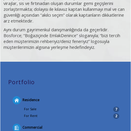
virajlar, sis ve fırtınadan oluşan durumlar gemi geçişlerini
zorlaştırmakta; dolayısı ile kılavuz kaptan kullanmayı mal ve can
güvenliği açısından “akılcı seçim” olarak kaptanların dikkatlerine
arz etmektedir.
Aynı durum gayrimenkul danışmanlığında da geçerlidir.
Bosforce; “Boğaziçinde EmlakDenince” sloganıyla; “bizi tercih
eden müşterimizin rehberiyiz/deniz feneriyiz” logosuyla
müşterilerimizin algısına yerleşme hedefindeyiz.
Portfolio
Residence
For Sale
7
For Rent
2
Commercial