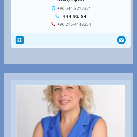
+90 544-3217321
444 92 54
+90 216-4449254