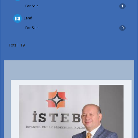
For Sale
1
Land
For Sale
9
Total : 19