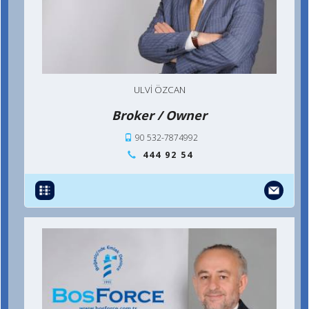
ULVI ÖZCAN
Broker / Owner
90 532-7874992
444 92 54