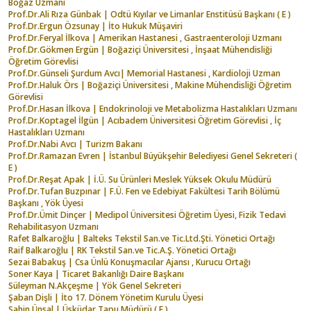
Boğaz Uzmanı
Prof.Dr.Ali Rıza Günbak | Odtü Kıyılar ve Limanlar Enstitüsü Başkanı ( E )
Prof.Dr.Ergun Özsunay | İto Hukuk Müşaviri
Prof.Dr.Feryal İlkova | Amerikan Hastanesi , Gastraenteroloji Uzmanı
Prof.Dr.Gökmen Ergün | Boğaziçi Üniversitesi , İnşaat Mühendisliği
Öğretim Görevlisi
Prof.Dr.Günseli Şurdum Avcı| Memorial Hastanesi , Kardioloji Uzman
Prof.Dr.Haluk Örs | Boğaziçi Üniversitesi , Makine Mühendisliği Öğretim
Görevlisi
Prof.Dr.Hasan İlkova | Endokrinoloji ve Metabolizma Hastalıkları Uzmanı
Prof.Dr.Koptagel İlgün | Acıbadem Üniversitesi Öğretim Görevlisi , İç
Hastalıkları Uzmanı
Prof.Dr.Nabi Avcı | Turizm Bakanı
Prof.Dr.Ramazan Evren | İstanbul Büyükşehir Belediyesi Genel Sekreteri (
E )
Prof.Dr.Reşat Apak | İ.Ü. Su Ürünleri Meslek Yüksek Okulu Müdürü
Prof.Dr.Tufan Buzpınar | F.Ü. Fen ve Edebiyat Fakültesi Tarih Bölümü
Başkanı , Yök Üyesi
Prof.Dr.Ümit Dinçer | Medipol Üniversitesi Öğretim Üyesi, Fizik Tedavi
Rehabilitasyon Uzmanı
Rafet Balkaroğlu | Balteks Tekstil San.ve Tic.Ltd.Şti. Yönetici Ortağı
Raif Balkaroğlu | RK Tekstil San.ve Tic.A.Ş. Yönetici Ortağı
Sezai Babakuş | Csa Ünlü Konuşmacılar Ajansı , Kurucu Ortağı
Soner Kaya | Ticaret Bakanlığı Daire Başkanı
Süleyman N.Akçeşme | Yök Genel Sekreteri
Şaban Dişli | İto 17. Dönem Yönetim Kurulu Üyesi
Şahin Ünsal | Üsküdar Tapu Müdürü ( E )