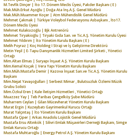
M.Tevfik Dinçer | İto 17. Dönem Meclis Üyesi, Pakder Başkanı ( E )
Mak.Müh.Erkut Aşoğlu | Doğa Ata İnş.A.Ş. Genel Müdürü
Mak.Müh.Muammer Koçer | Atm Mühendislik Genel Müdürü
Mehmet Çakmak | Türkiye Voleybol Federasyonu Asbaşkanı , İto17.
Dönem Meclis Üyesi
Mehmet Kulaksızoğlu | Bjk Antrenörü
Mehmet Tiryakioğlu | Tiryaki Gıda San. ve Tic.A.Ş. Yönetim Kurulu Üyesi
Mehmet Yıldırım | İto Yönetim Kurulu Başkanı ( E )
Melih Poyraz | Koç Holding I Straji ve İş Geliştirme Direktörü
Metin Yeşil | E-Tapu Danışmanlık Hizmetleri Limited Şirketi , Yönetici
Ortağı
Mim.Altan Elmas | Suryapı İnşaat A.Ş. Yönetim Kurulu Başkanı
Mim.Kemal Koçak | Vera Yapı Yönetim Kurulu Başkanı
Mim.Müh.Mustafa Demir | Kazova İnşaat San.ve Tic.A.Ş. Yönetim Kurulu
Başkanı
Mim.Nejat Yavaşoğulları | Serbest Mimar , Bulutsuzluk Özlemi Müzik
Grubu Solisti
Mim.Özkul Eren | Kule İletişim Hizmetleri , Yönetici Ortağı
Muazzez Yay | Teb Paribas Çengelköy Şube Müdürü
Muharrem Ceylan | Gilan Mücevherat Yönetim Kurulu Başkanı
Murat Ergin | Kuzeybatı Gayrimenkul Kurucu Ortağı
Murat Yalçıntaş | İto Yönetim Kurulu Başkanı
Mustafa Çiper | Arkas Anadolu Lojistik Genel Müdürü
Mustafa Ersu Altınkök | Silivri Emlak Müşavirleri Derneği Başkanı, Simge
Emlak Kurucu Ortağı
Mustafa Muhtaroğlu | Energy Petrol A.Ş. Yönetim Kurulu Başkanı