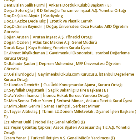
Dent.Bislan Salih Hurmi | Ankara Dostluk Kulubü Başkanı ( E )
Derya Seferoğlu | R D Sefeoğlu Turizm ve İnşaat A.Ş. Yönetici Ortağı
Doç.Dr.Şükrü Akyüz | Kardiyolog
Doç.Dr.Azize Dede Kılıç | Estetik ve Plastik Cerrah
Doç.Dr.Sinan Bayındır | Doğuş Üniversitesi Ceza Hukuku ABD Öğretim
Görevlisi
Doğan Arutan | Arutan İnşaat A.Ş. Yönetici Ortağı
Doğan Özden | Atlas Cnc Makine A.Ş. Genel Müdürü
Doruk Kaya | Kaya Holding Yönetim Kurulu Üyesi
Dr.Ahmet Büyükduman | Gayrimenkul Ekonomisti, İstanbul Değerleme
Kurucu Ortağı
Dr.Bahadır Şadan | Deprem Mühendisi , MEF Üniversitesi Öğretim
Görevlisi
Dr.Celal Erdoğdu | GayrimenkulOkulu.com Kurucusu, İstanbul Değerleme
Kurucu Ortağı
Dr.Handan Demiröz | Csa Ünlü Konuşmacılar Ajansı , Kurucu Ortağı
Dr.Seyfullah Dağıstanlı | Sağlık Bakanlığı Daire Başkanı ( E )
Dr.Av.Yetkin İnanöz | İnönöz Hukuk Bürosu Yönetici Ortağı
Dr.Mim.Semra Teber Yener | Serbest Mimar , Ankara Estetik Kurul Üyesi
Dr.Mim.Sinan Genim | Sanat Tarihçisi , Serbest Mimar
Dr.Tayyar Altıkulaç | Tbmm 22.Dönem Milletvekili , Diyanet İşleri Başkanı (
E )
Ecz.Ahmet Ünlü | Nobel İlaç Genel Müdürü (E)
Ecz.Yeşim Çetintaş Çapkın| Assos Bijuteri Aksesuar Dış Tic.A.Ş. Yönetici
Ortağı
Ekrem Yener | Turkcell İletişim A.Ş. Genel Müdür Yardımcısı (E)