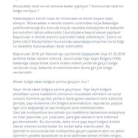
Müracatlar nasıl ve ne zamana kadar yapılıyor ? Sonucunda nasıl bir
belge veriliyor ?
Vatandaşların kendi rızası ile müracaatı ve kendi beyanı esas
alınıyor. Müracaatlar e-devlet sistemi üzerinden veya Bakanlığın
yetkilendireceği (bu konuda büyük olasılıkla belediyelerde bakanlık
personelleri tahsis edilecektir.) kuruluşlara başvurularak yapılıyor.
Başvurular e-devlet sistemi üzerinden takip edilebiliyor. Çevre ve
Şehircilik İl Müdürlükleri bu konuda vatandaşlarımıza her türlü bilgi
ve destekte bulunacakları ifade edilmekte.
Başvurular 2018 yılı Haziran ayı içerisinde başlayacak olup 31.10.2018
tarihine kadar devam edecek. Sonucunda Yapı Kayıt Belgesi (YKB)
bakanlığa ulaştırılmak üzere teslim edilen yerlerde geçici belge
verilecek olup, bakanlık incelemesinden sonra gerçek belge
verilecektir.
Alınan belge iskan belgesi yerine geçiyor mu ?
Hayır direk iskan belgesi yerine geçmiyor. Yapı kayıt belgesi
alındıktan sonra maliklerin tümünün muvafakat etmeleri ve varsa
umumi hizmete ayrılan yerlere denk gelen alanların terk edilmesi
şartıyla, yapı kullanma izin belgesi aranmaksızın, tapuda bu yapıyla
ilgili cins değişikliği ve kat mülkiyeti tesis edilebilecektir.
Yani kat mülkiyetinin kurulması için maliklerin tamamının anlaşması
ve imar planında, yol, yeşil alan, park gibi alanların terk edilmesi
gerekmektedir. Bu durumda, daha önce yapı kayıt belgesi bedeli
olarak ödenen bedel kadar bir bedel daha ödenecektir. Bu
işlemlerin sonucunda kat mülkiyetine geçen yapıların alım ve satım
işlemleri yasallık kazanacak ve arsa vasfından alınan emlak vergisi,