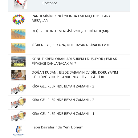
Bosforce
PANDEMİNİN İKİNCİ YILINDA EMLAKÇI DOSTLARA
MESAJLAR
DEĞERLİ KONUT VERGİSİ SON ŞEKLİNİ ALDI (MI)?
ÖĞRENCİYE, BEKARA, DUL BAYANA KİRALIK EV !!!
KONUT KREDİ ORANLARI SÜREKLİ DÜŞÜYOR ; EMLAK
PİYASASI CANLANACAK MI ?
DOĞAN KUBAN : BİZDE BABAMIN EVİDİR, KORUYAYIM
KÜLTÜRÜ YOK. İSTANBUL’DA BÖYLE GİTTİ !!!
KİRA GELİRLERİNDE BEYAN ZAMANI – 3
KİRA GELİRLERİNDE BEYAN ZAMANI – 2
KİRA GELİRLERİNDE BEYAN ZAMANI – 1
Tapu Dairelerinde Yeni Dönem