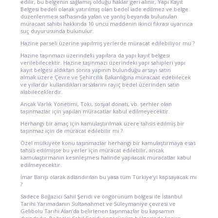
edilir, bu belgenin sağlamış olduğu haklar geri alınır, Yapı Kayıt
Belgesi bedeli olarak yatırılmış olan bedel iade edilmez ve belge
düzenlenmesi safhasında yalan ve yanlış beyanda bulunulan
müracaat sahibi hakkında 10 uncu maddenin ikinci fıkrası uyarınca
suç duyurusunda bulunulur.
Hazine parseli üzerine yapılmış yerlerde müracat edilebiliyor mu ?
Hazine taşınmazı üzerindeki yapılara da yapı kayıt belgesi
verilebilecektir. Hazine taşınmazı üzerindeki yapı sahipleri yapı
kayıt belgesi aldıktan sonra yapının bulunduğu arsayı satın
almak üzere Çevre ve Şehircilik Bakanlığına müracaat edebilecek
ve yıllardır kullandıkları arsalarını rayiç bedel üzerinden satın
alabileceklerdir.
Ancak Varlık Yönetimi, Toki, sosyal donatı, vb. şerhler olan
taşınmazlar için yapılan müracatlar kabul edilmeyecektir.
Herhangi bir amaç için kamulaştırılmak üzere tahsis edilmiş bir
taşınmaz için de müracat edilebilir mi ?
Özel mülkiyete konu taşınmazlar herhangi bir kamulaştırmaya esas
tahsis edilmişse bu yerler için müracat edilebilir, ancak
kamulaştırmanın kesinleşmesi halinde yapılacak müracatlar kabul
edilmeyecektir.
İmar Barışı olarak adlandırılan bu yasa tüm Türkiye’yi kapsayacak mı
?
Sadece Boğazici Sahil Şeridi ve öngörünüm bölgesi ile İstanbul
Tarihi Yarımadanın Sultanahmet ve Süleymaniye çevresi ve
Gelibolu Tarihi Alan’da belirlenen taşınmazlar bu kapsamın