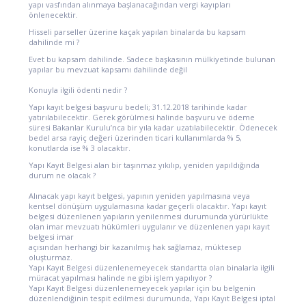
yapı vasfından alınmaya başlanacağından vergi kayıpları
önlenecektir.
Hisseli parseller üzerine kaçak yapılan binalarda bu kapsam
dahilinde mi ?
Evet bu kapsam dahilinde. Sadece başkasının mülkiyetinde bulunan
yapılar bu mevzuat kapsamı dahilinde değil
Konuyla ilgili ödenti nedir ?
Yapı kayıt belgesi başvuru bedeli; 31.12.2018 tarihinde kadar
yatırılabilecektir. Gerek görülmesi halinde başvuru ve ödeme
süresi Bakanlar Kurulu’nca bir yıla kadar uzatılabilecektir. Ödenecek
bedel arsa rayiç değeri üzerinden ticari kullanımlarda % 5,
konutlarda ise % 3 olacaktır.
Yapı Kayıt Belgesi alan bir taşınmaz yıkılıp, yeniden yapıldığında
durum ne olacak ?
Alınacak yapı kayıt belgesi, yapının yeniden yapılmasına veya
kentsel dönüşüm uygulamasına kadar geçerli olacaktır. Yapı kayıt
belgesi düzenlenen yapıların yenilenmesi durumunda yürürlükte
olan imar mevzuatı hükümleri uygulanır ve düzenlenen yapı kayıt
belgesi imar
açısından herhangi bir kazanılmış hak sağlamaz, müktesep
oluşturmaz.
Yapı Kayıt Belgesi düzenlenemeyecek standartta olan binalarla ilgili
müracat yapılması halinde ne gibi işlem yapılıyor ?
Yapı Kayıt Belgesi düzenlenemeyecek yapılar için bu belgenin
düzenlendiğinin tespit edilmesi durumunda, Yapı Kayıt Belgesi iptal