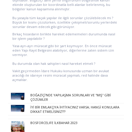
dışındadır. Boğaziçi Sahil Şeridi öngörünüm bölgesinde kanun
ekinde oluşturulan bir koordinatla belli alanlar belirlenmiş, bu
bölgeler kanun kapsamına alınmıştır.
Bu yasayla tüm kaçak yapılar ile ilgili sorunlar çözülebilecek mi ?
Büyük bir kısmı çözülürken, özellikle çekişmeli/sorunlu yerlerdeki
sorunlar devam edecek gibi görünüyor.
Birkaç hissedarın birlikte hareket edememeleri durumunda nasıl
bir işlem yapılabilir ?
Yasa ayrı-ayrı müracat gibi bir şart koymuyor. En önce müracat
eden Yapı Kayıt Belgesini alabiliyor, diğerlerine zaten sistem izin
vermiyor.
Bu durumda olan hak sahipleri nasıl hareket etmeli ?
Vakit geçirmeden İdare Hukuku konusunda uzman bir avukat
aracılığı ile idareye resmi müracat yapmalı, red halinde dava
açmalılar.
BOĞAZİÇİ'NDE YAPILAŞMA SORUNLARI VE ''MIŞ'' GİBİ
ÇÖZÜMLER
İYİ BİR EMLAKÇIYA İHTİYACINIZ VARSA; HANGİ KONULARA
DİKKAT ETMELİSİNİZ???
BOSFORCELIFE İLKBAHAR 2023