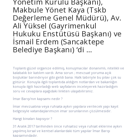
Yönetim Kurulu Başkanı),
Makbule Yönet Kaya (Tskb
Değerleme Genel Müdürü), Av.
Ali Yüksel (Gayrimenkul
Hukuku Enstütüsü Başkanı) ve
İsmail Erdem (Sancaktepe
Belediye Başkanı) ‘di …
Toplantı güzel organize edilmiş, konuşmacılar donanımlı, nitelikli ve
kalabalık bir katılım vardı. Ama sorun ; mevzuat yoruma açık
boşluklar barındırıyor gibi geldi bana. Halk tabiriyle bu pilav çok su
götürür. Konuyla ilgili toplantıda aldığım notlardan ve bakanlığın
konuyla ilgili hazırladığı web sayfalarını inceleyerek hazırladığım
soru ve cevaplara aşağıdaki linkten ulaşabilirsiniz.
İmar Barışı’nın kapsamı nedir ?
İmar mevzuatına veya ruhsata aykırı yapılara verilecek yapı kayıt
belgesiyle vatandaşlarımızın imar sorunlarının çözülmesidir.
Hangi binaları kapsıyor ?
31 Aralık 2017 tarihinden önce ruhsatsız veya ruhsat eklerine aykırı
yapılmış kırsal ve kentsel alanlardaki tüm yapılar İmar Barışı
kapsamındadır.