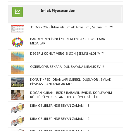
Emlak Piyasasından
30 Ocak 2023 İtibarıyla Emlak Almalı mı, Satmalı mı ???
PANDEMİNİN İKİNCİ YILINDA EMLAKÇI DOSTLARA
MESAJLAR
DEĞERLİ KONUT VERGİSİ SON ŞEKLİNİ ALDI (MI)?
ÖĞRENCİYE, BEKARA, DUL BAYANA KİRALIK EV !!!
KONUT KREDİ ORANLARI SÜREKLİ DÜŞÜYOR ; EMLAK
PİYASASI CANLANACAK MI ?
DOĞAN KUBAN : BİZDE BABAMIN EVİDİR, KORUYAYIM
KÜLTÜRÜ YOK. İSTANBUL’DA BÖYLE GİTTİ !!!
KİRA GELİRLERİNDE BEYAN ZAMANI – 3
KİRA GELİRLERİNDE BEYAN ZAMANI – 2