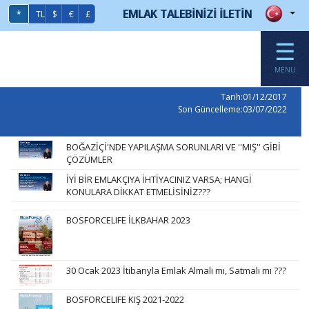
EMLAK TALEBİNİZİ İLETİN
*
TL
$
€
£
☰
MENU
Tarih:01/12/2017
Son Güncelleme:03/07/2022
BOĞAZİÇİ'NDE YAPILAŞMA SORUNLARI VE ''MIŞ'' GİBİ
ÇÖZÜMLER
İYİ BİR EMLAKÇIYA İHTİYACINIZ VARSA; HANGİ
KONULARA DİKKAT ETMELİSİNİZ???
BOSFORCELIFE İLKBAHAR 2023
30 Ocak 2023 İtibarıyla Emlak Almalı mı, Satmalı mı ???
BOSFORCELIFE KIŞ 2021-2022