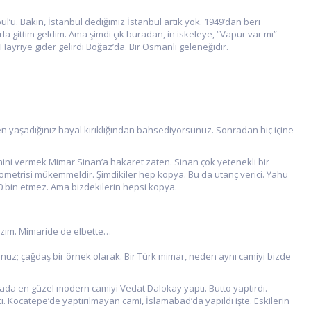
. Bakın, İstanbul dediğimiz İstanbul artık yok. 1949’dan beri
 gittim geldim. Ama şimdi çık buradan, in iskeleye, “Vapur var mı”
i Hayriye gider gelirdi Boğaz’da. Bir Osmanlı geleneğidir.
 yaşadığınız hayal kırıklığından bahsediyorsunuz. Sonradan hiç içine
smini vermek Mimar Sinan’a hakaret zaten. Sinan çok yetenekli bir
geometrisi mükemmeldir. Şimdikiler hep kopya. Bu da utanç verici. Yahu
0 bin etmez. Ama bizdekilerin hepsi kopya.
azım. Mimaride de elbette…
uz; çağdaş bir örnek olarak. Bir Türk mimar, neden aynı camiyi bizde
ada en güzel modern camiyi Vedat Dalokay yaptı. Butto yaptırdı.
. Kocatepe’de yaptırılmayan cami, İslamabad’da yapıldı işte. Eskilerin