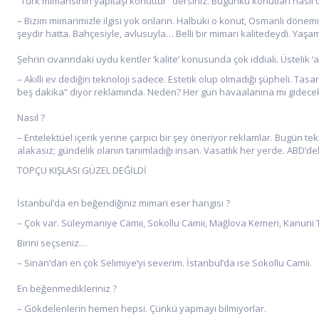
“Türk mimarisinin yapıtaşı konuttur” dersiniz. Bugünkü konutları nasıl
– Bizim mimarimizle ilgisi yok onların. Halbuki o konut, Osmanlı döne
şeydir hatta. Bahçesiyle, avlusuyla… Belli bir mimari kalitedeydi. Yaşa
Şehrin civarındaki uydu kentler ‘kalite’ konusunda çok iddialı. Üstelik ‘akıl
– Akıllı ev dediğin teknoloji sadece. Estetik olup olmadığı şüpheli. Tas
beş dakika” diyor reklamında. Neden? Her gün havaalanına mı gidecek, i
Nasıl ?
– Entelektüel içerik yerine çarpıcı bir şey öneriyor reklamlar. Bugün tek
alakasız; gündelik olanın tanımladığı insan. Vasatlık her yerde. ABD’dek
TOPÇU KIŞLASI GÜZEL DEĞİLDİ
İstanbul’da en beğendiğiniz mimari eser hangisi ?
– Çok var. Süleymaniye Camii, Sokollu Camii, Mağlova Kemeri, Kanuni Tü
Birini seçseniz…
– Sinan’dan en çok Selimiye’yi severim. İstanbul’da ise Sokollu Camii.
En beğenmedikleriniz ?
– Gökdelenlerin hemen hepsi. Çünkü yapmayı bilmiyorlar.