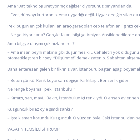
Ama “Batı teknoloji üretiyor hiç değilse” diyorsunuz bir yandan da.
– Evet, dünyayı kurtaran o. Ama uygarlığı değil. Uygar dediğin silah da 
Peki bugün en çok kullanılan araç-gereç olan cep telefonları ilginizi çe
– Ne getiriyor sana? Google falan, bilgi getirmiyor. Ansiklopedilerde on
Ama bilgiye ulaşımı çok hızlandırdı ?
– Ama insan beyni makine gibi düşünmez ki… Cehaletin yok olduğunu s
otomatikleştiren bir şey. “Düşünme!” demek zaten o. Sabahtan akşama 
Bana enteresan gelen bir fikriniz var. İstanbul’u baştan aşağı boyama
– Beton çünkü. Renk koyarsan değişir. Farklılaşır. Benzerlik gider.
Ne renge boyamalı peki İstanbul’u ?
– Kırmızı, sarı, mavi…Bakın, İstanbul’un içi renkliydi. O ahşap evler hep
Kuzguncuk biraz öyle şimdi sanki ?
– İşte kısmen korundu Kuzguncuk. O yüzden öyle. Eski İstanbul’dan 
VASATIN TEMSİLCİSİ TRUMP