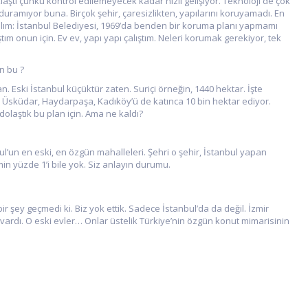
aştı çünkü kontrol edilemeyecek kadar hızlı gelişiyor. Teknoloji de çok
yduramıyor buna. Birçok şehir, çaresizlikten, yapılarını koruyamadı. En
alım: İstanbul Belediyesi, 1969’da benden bir koruma planı yapmamı
ıştım onun için. Ev ev, yapı yapı çalıştım. Neleri korumak gerekiyor, tek
n bu ?
an. Eski İstanbul küçüktür zaten. Suriçi örneğin, 1440 hektar. İşte
ı, Üsküdar, Haydarpaşa, Kadıköy’ü de katınca 10 bin hektar ediyor.
olaştık bu plan için. Ama ne kaldı?
l’un en eski, en özgün mahalleleri. Şehri o şehir, İstanbul yapan
 yüzde 1’i bile yok. Siz anlayın durumu.
 şey geçmedi ki. Biz yok ettik. Sadece İstanbul’da da değil. İzmir
vardı. O eski evler… Onlar üstelik Türkiye’nin özgün konut mimarisinin