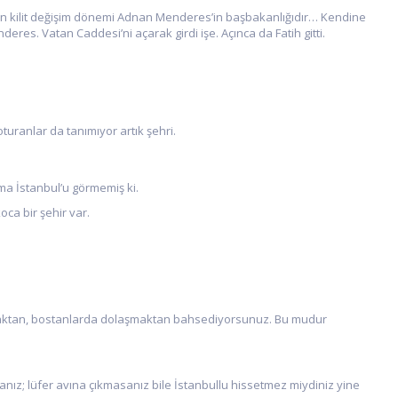
in kilit değişim dönemi Adnan Menderes’in başbakanlığıdır… Kendine
eres. Vatan Caddesi’ni açarak girdi işe. Açınca da Fatih gitti.
ranlar da tanımıyor artık şehri.
ama İstanbul’u görmemiş ki.
ca bir şehir var.
ıkmaktan, bostanlarda dolaşmaktan bahsediyorsunuz. Bu mudur
ız; lüfer avına çıkmasanız bile İstanbullu hissetmez miydiniz yine