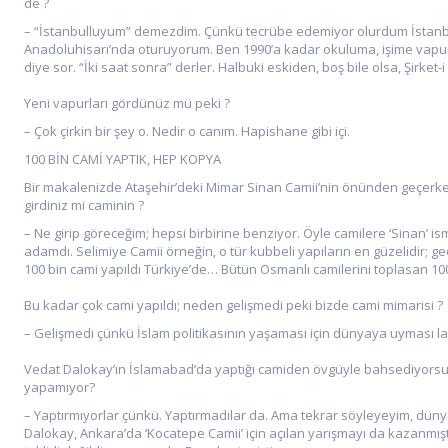
de ?
– “İstanbulluyum” demezdim. Çünkü tecrübe edemiyor olurdum İstanbul’u
Anadoluhisarı’nda oturuyorum. Ben 1990’a kadar okuluma, işime vapurla
diye sor. “İki saat sonra” derler. Halbuki eskiden, boş bile olsa, Şirket-
Yeni vapurları gördünüz mü peki ?
– Çok çirkin bir şey o. Nedir o canım. Hapishane gibi içi.
100 BİN CAMİ YAPTIK, HEP KOPYA
Bir makalenizde Ataşehir’deki Mimar Sinan Camii’nin önünden geçerken
girdiniz mi caminin ?
– Ne girip göreceğim; hepsi birbirine benziyor. Öyle camilere ‘Sinan’ i
adamdı. Selimiye Camii örneğin, o tür kubbeli yapıların en güzelidir; 
100 bin cami yapıldı Türkiye’de… Bütün Osmanlı camilerini toplasan 10
Bu kadar çok cami yapıldı; neden gelişmedi peki bizde cami mimarisi ?
– Gelişmedi çünkü İslam politikasının yaşaması için dünyaya uyması l
Vedat Dalokay’ın İslamabad’da yaptığı camiden övgüyle bahsediyorsun
yapamıyor?
– Yaptırmıyorlar çünkü. Yaptırmadılar da. Ama tekrar söyleyeyim, düny
Dalokay, Ankara’da ‘Kocatepe Camii’ için açılan yarışmayı da kazanmıştı