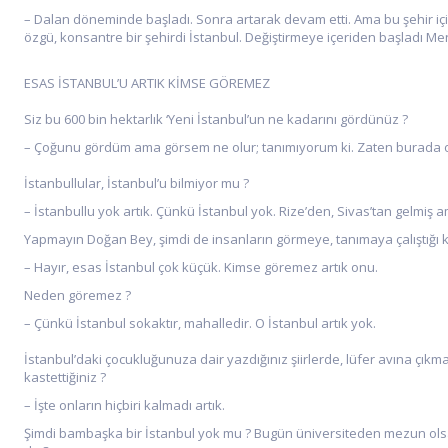
– Dalan döneminde başladı. Sonra artarak devam etti. Ama bu şehir iç
özgü, konsantre bir şehirdi İstanbul. Değiştirmeye içeriden başladı Mend
ESAS İSTANBUL’U ARTIK KİMSE GÖREMEZ
Siz bu 600 bin hektarlık ‘Yeni İstanbul’un ne kadarını gördünüz ?
– Çoğunu gördüm ama görsem ne olur; tanımıyorum ki. Zaten burada otu
İstanbullular, İstanbul’u bilmiyor mu ?
– İstanbullu yok artık. Çünkü İstanbul yok. Rize’den, Sivas’tan gelmiş 
Yapmayın Doğan Bey, şimdi de insanların görmeye, tanımaya çalıştığı ko
– Hayır, esas İstanbul çok küçük. Kimse göremez artık onu.
Neden göremez ?
– Çünkü İstanbul sokaktır, mahalledir. O İstanbul artık yok.
İstanbul’daki çocukluğunuza dair yazdığınız şiirlerde, lüfer avına ç
kastettiğiniz ?
– İşte onların hiçbiri kalmadı artık.
Şimdi bambaşka bir İstanbul yok mu ? Bugün üniversiteden mezun olsan