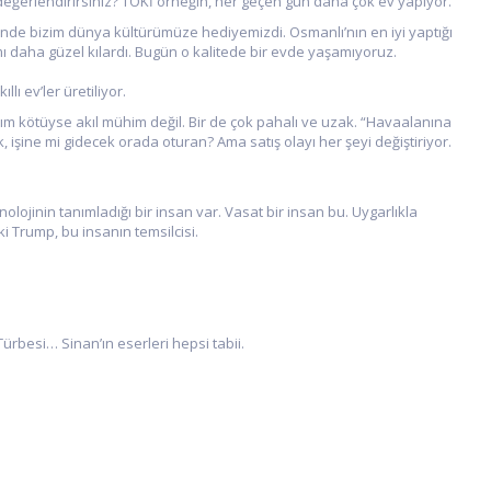
 değerlendirirsiniz? TOKİ örneğin, her geçen gün daha çok ev yapıyor.
minde bizim dünya kültürümüze hediyemizdi. Osmanlı’nın en iyi yaptığı
mı daha güzel kılardı. Bugün o kalitede bir evde yaşamıyoruz.
lı ev’ler üretiliyor.
arım kötüyse akıl mühim değil. Bir de çok pahalı ve uzak. “Havaalanına
şine mi gidecek orada oturan? Ama satış olayı her şeyi değiştiriyor.
nolojinin tanımladığı bir insan var. Vasat bir insan bu. Uygarlıkla
i Trump, bu insanın temsilcisi.
rbesi… Sinan’ın eserleri hepsi tabii.