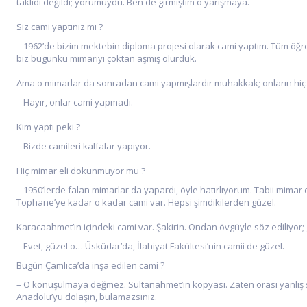
taklidi değildi; yorumuydu. Ben de girmiştim o yarışmaya.
Siz cami yaptınız mı ?
– 1962’de bizim mektebin diploma projesi olarak cami yaptım. Tüm öğrenc
biz bugünkü mimariyi çoktan aşmış olurduk.
Ama o mimarlar da sonradan cami yapmışlardır muhakkak; onların hiç
– Hayır, onlar cami yapmadı.
Kim yaptı peki ?
– Bizde camileri kalfalar yapıyor.
Hiç mimar eli dokunmuyor mu ?
– 1950’lerde falan mimarlar da yapardı, öyle hatırlıyorum. Tabii mimar 
Tophane’ye kadar o kadar cami var. Hepsi şimdikilerden güzel.
Karacaahmet’in içindeki cami var. Şakirin. Ondan övgüyle söz ediliyor; 
– Evet, güzel o… Üsküdar’da, İlahiyat Fakültesi’nin camii de güzel.
Bugün Çamlıca’da inşa edilen cami ?
– O konuşulmaya değmez. Sultanahmet’in kopyası. Zaten orası yanlış 
Anadolu’yu dolaşın, bulamazsınız.