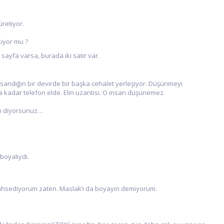
üretiyor.
kiyor mu ?
 sayfa varsa, burada iki satır var.
andığın bir devirde bir başka cehalet yerleşiyor. Düşünmeyi
kadar telefon elde. Elin uzantısı. O insan düşünemez.
lı diyorsunuz…
 boyalıydı.
bahsediyorum zaten. Maslak’ı da boyayın demiyorum.