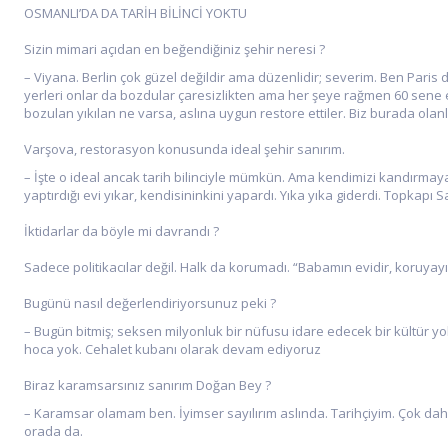
OSMANLI’DA DA TARİH BİLİNCİ YOKTU
Sizin mimari açıdan en beğendiğiniz şehir neresi ?
– Viyana. Berlin çok güzel değildir ama düzenlidir; severim. Ben Paris 
yerleri onlar da bozdular çaresizlikten ama her şeye rağmen 60 sene
bozulan yıkılan ne varsa, aslına uygun restore ettiler. Biz burada olanl
Varşova, restorasyon konusunda ideal şehir sanırım.
– İşte o ideal ancak tarih bilinciyle mümkün. Ama kendimizi kandırmaya
yaptırdığı evi yıkar, kendisininkini yapardı. Yıka yıka giderdi. Topkapı S
İktidarlar da böyle mi davrandı ?
Sadece politikacılar değil. Halk da korumadı. “Babamın evidir, koruyayı
Bugünü nasıl değerlendiriyorsunuz peki ?
– Bugün bitmiş; seksen milyonluk bir nüfusu idare edecek bir kültür y
hoca yok. Cehalet kubanı olarak devam ediyoruz
Biraz karamsarsınız sanırım Doğan Bey ?
– Karamsar olamam ben. İyimser sayılırım aslında. Tarihçiyim. Çok da
orada da.