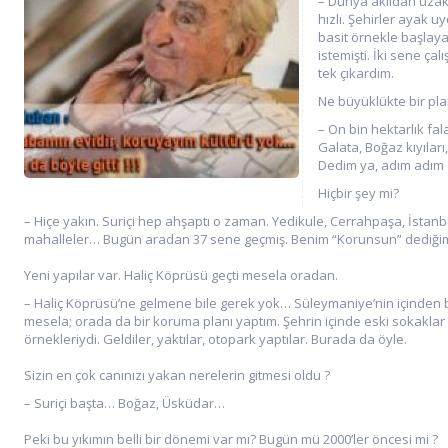
– Dünya akıldan uzakl
hızlı. Şehirler ayak u
basit örnekle başlay
istemişti. İki sene çal
tek çıkardım.
Ne büyüklükte bir pla
– On bin hektarlık fal
Galata, Boğaz kıyılar
Dedim ya, adım adım d
Hiçbir şey mi?
– Hiçe yakın. Suriçi hep ahşaptı o zaman. Yedikule, Cerrahpaşa, İstanbu
mahalleler… Bugün aradan 37 sene geçmiş. Benim “Korunsun” dediğimin
Yeni yapılar var. Haliç Köprüsü geçti mesela oradan.
– Haliç Köprüsü’ne gelmene bile gerek yok… Süleymaniye’nin içinden bir
mesela; orada da bir koruma planı yaptım. Şehrin içinde eski sokaklar 
örnekleriydi. Geldiler, yaktılar, otopark yaptılar. Burada da öyle.
Sizin en çok canınızı yakan nerelerin gitmesi oldu ?
– Suriçi başta… Boğaz, Üsküdar…
Peki bu yıkımın belli bir dönemi var mı? Bugün mü 2000’ler öncesi mi ?