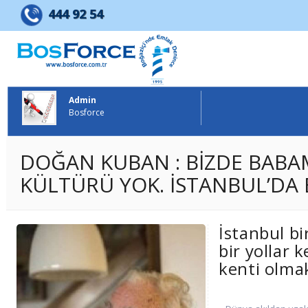
BOSFORCE EMLAK GELİŞTİRME 
444 92 54
Admin
Bosforce
DOĞAN KUBAN : BİZDE BABAM
KÜLTÜRÜ YOK. İSTANBUL’DA BÖ
İstanbul bi
bir yollar 
kenti olma