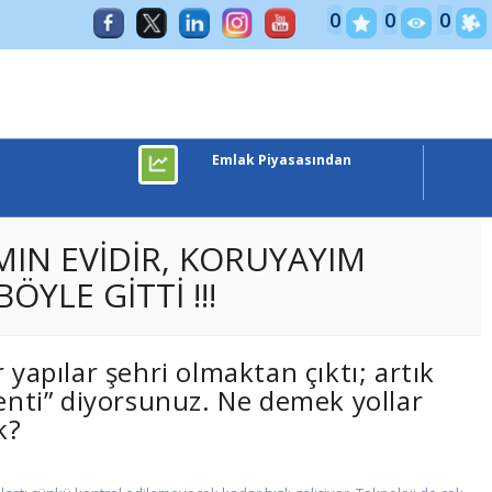
ve PAZARLAMA
0
0
0
Emlak Piyasasından
IN EVİDİR, KORUYAYIM
YLE GİTTİ !!!
r yapılar şehri olmaktan çıktı; artık
kenti” diyorsunuz. Ne demek yollar
k?