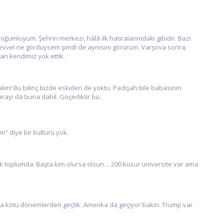
doğumluyum. Şehrin merkezi, hâlâ ilk hatıralarımdaki gibidir. Bazı
 evvel ne gördüysem şimdi de aynısını görürüm. Varşova sonra;
arı kendimiz yok ettik.
lım! Bu bilinç bizde eskiden de yoktu. Padişah bile babasının
arayı da buna dahil. Göçerliktir bu.
m” diye bir kültürü yok.
ok toplumda. Başta kim olursa olsun… 200 küsur üniversite var ama
ha kötü dönemlerden geçtik. Amerika da geçiyor bakın. Trump var