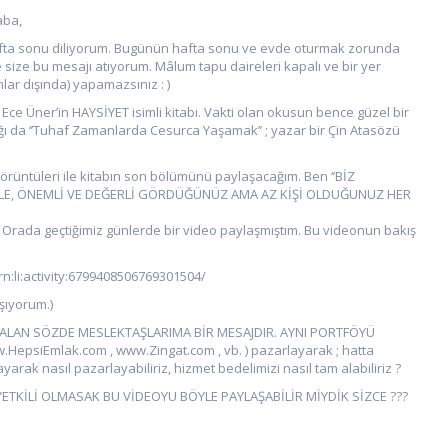
stlar Merhaba,
afta sonu diliyorum. Bugünün hafta sonu ve evde oturmak zorunda
 size bu mesajı atıyorum. Mâlum tapu daireleri kapalı ve bir yer
ar dışında) yapamazsınız : )
m. Ece Üner’in HAYSİYET isimli kitabı. Vakti olan okusun bence güzel bir
lığı da ‘’Tuhaf Zamanlarda Cesurca Yaşamak’’ ; yazar bir Çin Atasözü
örüntüleri ile kitabın son bölümünü paylaşacağım. Ben ‘’BİZ
HALLE, ÖNEMLİ VE DEĞERLİ GÖRDÜĞÜNÜZ AMA AZ KİŞİ OLDUĞUNUZ HER
. Orada geçtiğimiz günlerde bir video paylaşmıştım. Bu videonun bakış
/urn:li:activity:6799408506769301504/
şıyorum.)
DE ALAN SÖZDE MESLEKTAŞLARIMA BİR MESAJDIR. AYNI PORTFÖYÜ
psiEmlak.com , www.Zingat.com , vb. ) pazarlayarak ; hatta
ak nasıl pazarlayabiliriz, hizmet bedelimizi nasıl tam alabiliriz ?
K YETKİLİ OLMASAK BU VİDEOYU BÖYLE PAYLAŞABİLİR MİYDİK SİZCE ???