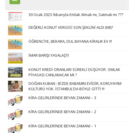
30 Ocak 2023 İtibarıyla Emlak Almalı mı, Satmalı mı ???
DEĞERLİ KONUT VERGİSİ SON ŞEKLİNİ ALDI (MI)?
ÖĞRENCİYE, BEKARA, DUL BAYANA KİRALIK EV !!!
İMAR BARIŞI YASALAŞTI
KONUT KREDİ ORANLARI SÜREKLİ DÜŞÜYOR ; EMLAK
PİYASASI CANLANACAK MI ?
DOĞAN KUBAN : BİZDE BABAMIN EVİDİR, KORUYAYIM
KÜLTÜRÜ YOK. İSTANBUL’DA BÖYLE GİTTİ !!!
KİRA GELİRLERİNDE BEYAN ZAMANI – 3
KİRA GELİRLERİNDE BEYAN ZAMANI – 2
KİRA GELİRLERİNDE BEYAN ZAMANI – 1