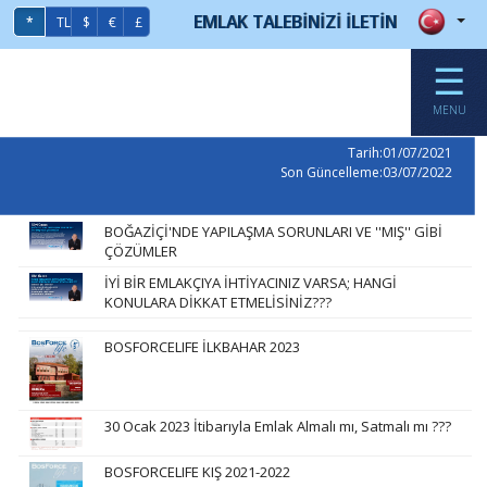
EMLAK TALEBİNİZİ İLETİN
*
TL
$
€
£
☰
MENU
Tarih:01/07/2021
Son Güncelleme:03/07/2022
BOĞAZİÇİ'NDE YAPILAŞMA SORUNLARI VE ''MIŞ'' GİBİ
ÇÖZÜMLER
İYİ BİR EMLAKÇIYA İHTİYACINIZ VARSA; HANGİ
KONULARA DİKKAT ETMELİSİNİZ???
BOSFORCELIFE İLKBAHAR 2023
30 Ocak 2023 İtibarıyla Emlak Almalı mı, Satmalı mı ???
BOSFORCELIFE KIŞ 2021-2022