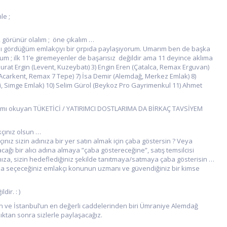
le ;
m, görünür olalım ; öne çıkalım …
lı gördüğüm emlakçıyı bir çırpıda paylaşıyorum. Umarım ben de başka
yorum ; ilk 11’e giremeyenler de başarısız değildir ama 11 deyince aklıma
urat Ergin (Levent, Kuzeybatı) 3) Engin Eren (Çatalca, Remax Erguvan)
(Acarkent, Remax 7 Tepe) 7) İsa Demir (Alemdağ, Merkez Emlak) 8)
vri, Simge Emlak) 10) Selim Gürol (Beykoz Pro Gayrimenkul 11) Ahmet
mımı okuyan TÜKETİCİ / YATIRIMCI DOSTLARIMA DA BİRKAÇ TAVSİYEM
akçınız olsun …
nız sizin adınıza bir yer satın almak için çaba göstersin ? Veya
ğı bir alıcı adına almaya ”çaba göstereceğine”, satış temsilcisi
 adınıza, sizin hedeflediğiniz şekilde tanıtmaya/satmaya çaba gösterisin …
ma seçeceğiniz emlakçı konunun uzmanı ve güvendiğiniz bir kimse
ir. : )
ın ve İstanbul’un en değerli caddelerinden biri Ümraniye Alemdağ
ıktan sonra sizlerle paylaşacağız.