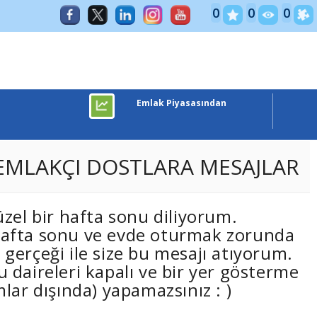
ve PAZARLAMA
0
0
0
Emlak Piyasasından
 EMLAKÇI DOSTLARA MESAJLAR
zel bir hafta sonu diliyorum.
afta sonu ve evde oturmak zorunda
gerçeği ile size bu mesajı atıyorum.
daireleri kapalı ve bir yer gösterme
lar dışında) yapamazsınız : )