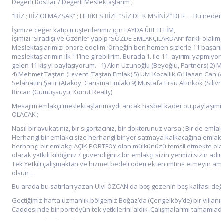
Değerli Dostlar / Değerli Meslektaşlarım ;
”BİZ ; BİZ OLMAZSAK” ; HERKES BİZE ‘’SİZ DE KİMSİNİZ’’ DER … Bu neden
İşimize değer katıp müşterilerimiz için FAYDA ÜRETELİM,
İşimizi ‘’Sıradışı ve Özenle’’ yapıp ‘’SÖZDE EMLAKÇILARDAN’’ farklı olalı
Meslektaşlarımızı onore edelim. Örneğin ben hemen sizlerle 11 başarı
meslektaşlarımın ilk 11’ine girebilirim. Burada 1. ile 11. ayırımı yapmı
gelen 11 kişiyi paylaşıyorum. 1) Akın Uzunoğlu (Beyoğlu, Partners) 2) M
4) Mehmet Taştan (Levent, Taştan Emlak) 5) Ulvi Kocailik 6) Hasan Can 
Selahattin Şatır (Ataköy, Carisma Emlak) 9) Mustafa Ersu Altınkök (Sili
Bircan (Gümüşsuyu, Konut Realty)
Mesajım emlakçı meslektaşlarımaydı ancak hasbel kader bu paylaşı
OLACAK ;
Nasıl bir avukatınız, bir sigortacınız, bir doktorunuz varsa ; Bir de eml
Herhangi bir emlakçı size herhangi bir yer satmaya kalkacağına emlakçı
herhangi bir emlakçı AÇIK PORTFÖY olan mülkünüzü temsil etmekte olaca
olarak yetkili kıldığınız / güvendiğiniz bir emlakçı sizin yerinizi sizin
Tek Yetkili çalışmaktan ve hizmet bedeli ödemekten imtina etmeyin a
olsun …
Bu arada bu satırları yazan Ulvi ÖZCAN da boş gezenin boş kalfası değild
Geçtiğimiz hafta uzmanlık bölgemiz Boğaz’da (Çengelköy’de) bir villan
Caddesi’nde bir portföyün tek yetkilerini aldık. Çalışmalarımı tamamlad