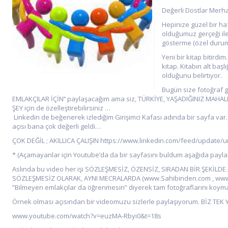
Değerli Do
Hepinize güzel bir h
olduğumuz gerçeği ile
gösterme (özel duruml
Yeni bir kitap bitirdi
kitap. Kitabın alt baş
olduğunu belirtiyor.
Bugün size fotoğraf g
EMLAKÇILAR İÇİN’’ paylaşacağım ama siz, TÜRKİYE, YAŞADIĞINIZ MA
ŞEY için de özelleştirebilirsiniz …
Linkedin de beğenerek izlediğim Girişimci Kafası adında bir sayfa var
açısı bana çok değerli geldi…
ÇOK DEĞİL ; AKILLICA ÇALIŞIN https://www.linkedin.com/feed/update
* (Açamayanlar için Youtube’da da bir sayfasını buldum aşağıda payla
Aslında bu video her işi SÖZLEŞMESİZ, ÖZENSİZ, SIRADAN BİR ŞEKİL
SÖZLEŞMESİZ OLARAK, AYNI MECRALARDA (www.Sahibinden.com , www.He
”Bilmeyen emlakçılar da öğrenmesin” diyerek tam fotoğraflarını koymayar
Örnek olması açısından bir videomuzu sizlerle paylaşıyorum. BİZ TE
www.youtube.com/watch?v=euzMA-Rbyi0&t=18s