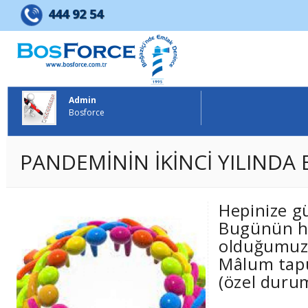
BOSFORCE EMLAK GELİŞTİRME 
444 92 54
Admin
Bosforce
PANDEMİNİN İKİNCİ YILINDA
Hepinize gü
Bugünün h
olduğumuz 
Mâlum tapu 
(özel durum