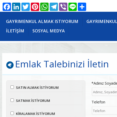
Facebook
LinkedIn
Twitter
Pinterest
WhatsApp
Telegram
Viber
Line
Share
GAYRIMENKUL ALMAK ISTIYORUM
GAYRIMENKUL
İLETİŞİM
SOSYAL MEDYA
Emlak Talebinizi İletin
*Adınız Soyadı
SATIN ALMAK İSTİYORUM
SATMAK İSTİYORUM
Telefon
KİRALAMAK İSTİYORUM