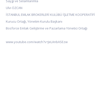
Saygı ve Selamlarımla
Ulvi ÖZCAN
İSTANBUL EMLAK BROKERLERİ KULÜBÜ İŞLETME KOOPERATİFİ
Kurucu Ortağı, Yönetim Kurulu Başkanı
Bosforce Emlak Geliştirme ve Pazarlama Yönetici Ortağı
www.youtube.com/watch?v=JeLAnbASEzw