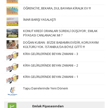
ÖĞRENCİYE, BEKARA, DUL BAYANA KİRALIK EV !!!
İMAR BARIŞI YASALAŞTI
KONUT KREDİ ORANLARI SÜREKLİ DÜŞÜYOR ; EMLAK
PİYASASI CANLANACAK MI ?
DOĞAN KUBAN : BİZDE BABAMIN EVİDİR, KORUYAYIM
KÜLTÜRÜ YOK. İSTANBUL’DA BÖYLE GİTTİ !!!
KİRA GELİRLERİNDE BEYAN ZAMANI – 3
KİRA GELİRLERİNDE BEYAN ZAMANI – 2
KİRA GELİRLERİNDE BEYAN ZAMANI – 1
Tapu Dairelerinde Yeni Dönem
Emlak Piyasasından