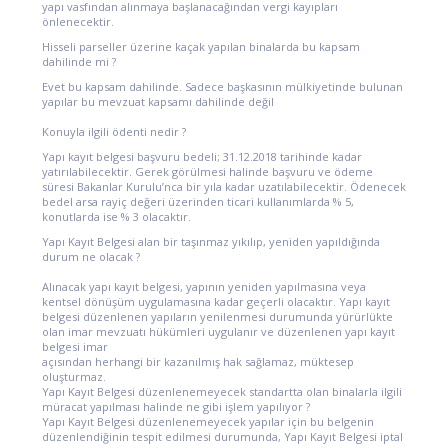
yapı vasfından alınmaya başlanacağından vergi kayıpları
önlenecektir.
Hisseli parseller üzerine kaçak yapılan binalarda bu kapsam
dahilinde mi ?
Evet bu kapsam dahilinde. Sadece başkasının mülkiyetinde bulunan
yapılar bu mevzuat kapsamı dahilinde değil
Konuyla ilgili ödenti nedir ?
Yapı kayıt belgesi başvuru bedeli; 31.12.2018 tarihinde kadar
yatırılabilecektir. Gerek görülmesi halinde başvuru ve ödeme
süresi Bakanlar Kurulu’nca bir yıla kadar uzatılabilecektir. Ödenecek
bedel arsa rayiç değeri üzerinden ticari kullanımlarda % 5,
konutlarda ise % 3 olacaktır.
Yapı Kayıt Belgesi alan bir taşınmaz yıkılıp, yeniden yapıldığında
durum ne olacak ?
Alınacak yapı kayıt belgesi, yapının yeniden yapılmasına veya
kentsel dönüşüm uygulamasına kadar geçerli olacaktır. Yapı kayıt
belgesi düzenlenen yapıların yenilenmesi durumunda yürürlükte
olan imar mevzuatı hükümleri uygulanır ve düzenlenen yapı kayıt
belgesi imar
açısından herhangi bir kazanılmış hak sağlamaz, müktesep
oluşturmaz.
Yapı Kayıt Belgesi düzenlenemeyecek standartta olan binalarla ilgili
müracat yapılması halinde ne gibi işlem yapılıyor ?
Yapı Kayıt Belgesi düzenlenemeyecek yapılar için bu belgenin
düzenlendiğinin tespit edilmesi durumunda, Yapı Kayıt Belgesi iptal