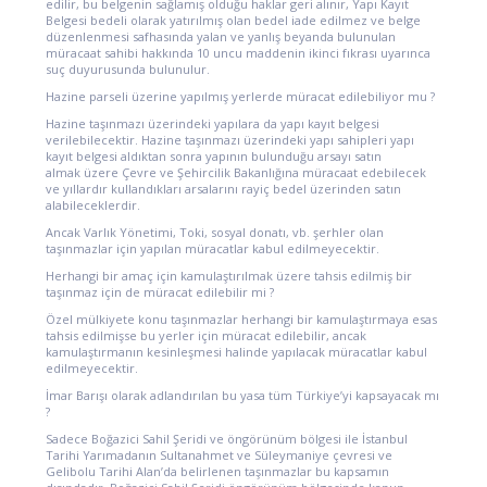
edilir, bu belgenin sağlamış olduğu haklar geri alınır, Yapı Kayıt
Belgesi bedeli olarak yatırılmış olan bedel iade edilmez ve belge
düzenlenmesi safhasında yalan ve yanlış beyanda bulunulan
müracaat sahibi hakkında 10 uncu maddenin ikinci fıkrası uyarınca
suç duyurusunda bulunulur.
Hazine parseli üzerine yapılmış yerlerde müracat edilebiliyor mu ?
Hazine taşınmazı üzerindeki yapılara da yapı kayıt belgesi
verilebilecektir. Hazine taşınmazı üzerindeki yapı sahipleri yapı
kayıt belgesi aldıktan sonra yapının bulunduğu arsayı satın
almak üzere Çevre ve Şehircilik Bakanlığına müracaat edebilecek
ve yıllardır kullandıkları arsalarını rayiç bedel üzerinden satın
alabileceklerdir.
Ancak Varlık Yönetimi, Toki, sosyal donatı, vb. şerhler olan
taşınmazlar için yapılan müracatlar kabul edilmeyecektir.
Herhangi bir amaç için kamulaştırılmak üzere tahsis edilmiş bir
taşınmaz için de müracat edilebilir mi ?
Özel mülkiyete konu taşınmazlar herhangi bir kamulaştırmaya esas
tahsis edilmişse bu yerler için müracat edilebilir, ancak
kamulaştırmanın kesinleşmesi halinde yapılacak müracatlar kabul
edilmeyecektir.
İmar Barışı olarak adlandırılan bu yasa tüm Türkiye’yi kapsayacak mı
?
Sadece Boğazici Sahil Şeridi ve öngörünüm bölgesi ile İstanbul
Tarihi Yarımadanın Sultanahmet ve Süleymaniye çevresi ve
Gelibolu Tarihi Alan’da belirlenen taşınmazlar bu kapsamın