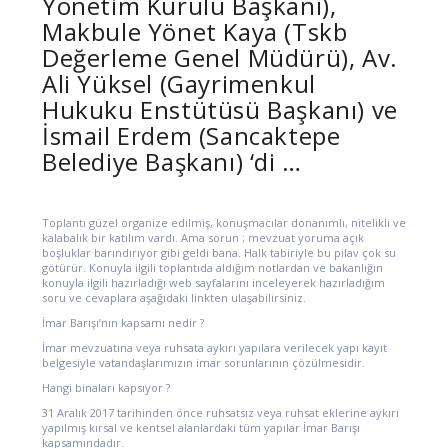
Yönetim Kurulu Başkanı),
Makbule Yönet Kaya (Tskb
Değerleme Genel Müdürü), Av.
Ali Yüksel (Gayrimenkul
Hukuku Enstütüsü Başkanı) ve
İsmail Erdem (Sancaktepe
Belediye Başkanı) ‘di …
Toplantı güzel organize edilmiş, konuşmacılar donanımlı, nitelikli ve
kalabalık bir katılım vardı. Ama sorun ; mevzuat yoruma açık
boşluklar barındırıyor gibi geldi bana. Halk tabiriyle bu pilav çok su
götürür. Konuyla ilgili toplantıda aldığım notlardan ve bakanlığın
konuyla ilgili hazırladığı web sayfalarını inceleyerek hazırladığım
soru ve cevaplara aşağıdaki linkten ulaşabilirsiniz.
İmar Barışı’nın kapsamı nedir ?
İmar mevzuatına veya ruhsata aykırı yapılara verilecek yapı kayıt
belgesiyle vatandaşlarımızın imar sorunlarının çözülmesidir.
Hangi binaları kapsıyor ?
31 Aralık 2017 tarihinden önce ruhsatsız veya ruhsat eklerine aykırı
yapılmış kırsal ve kentsel alanlardaki tüm yapılar İmar Barışı
kapsamındadır.