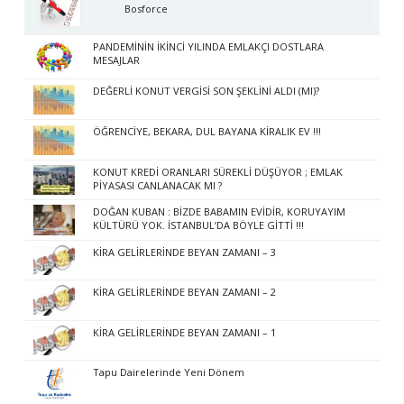
Bosforce
PANDEMİNİN İKİNCİ YILINDA EMLAKÇI DOSTLARA
MESAJLAR
DEĞERLİ KONUT VERGİSİ SON ŞEKLİNİ ALDI (MI)?
ÖĞRENCİYE, BEKARA, DUL BAYANA KİRALIK EV !!!
KONUT KREDİ ORANLARI SÜREKLİ DÜŞÜYOR ; EMLAK
PİYASASI CANLANACAK MI ?
DOĞAN KUBAN : BİZDE BABAMIN EVİDİR, KORUYAYIM
KÜLTÜRÜ YOK. İSTANBUL’DA BÖYLE GİTTİ !!!
KİRA GELİRLERİNDE BEYAN ZAMANI – 3
KİRA GELİRLERİNDE BEYAN ZAMANI – 2
KİRA GELİRLERİNDE BEYAN ZAMANI – 1
Tapu Dairelerinde Yeni Dönem