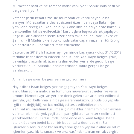
Müracatlar nasıl ve ne zamana kadar yapılıyor ? Sonucunda nasıl bir
belge veriliyor ?
Vatandaşların kendi rızası ile müracaatı ve kendi beyanı esas
alınıyor. Müracaatlar e-devlet sistemi üzerinden veya Bakanlığın
yetkilendireceği (bu konuda büyük olasılıkla belediyelerde bakanlık
personelleri tahsis edilecektir.) kuruluşlara başvurularak yapılıyor.
Başvurular e-devlet sistemi üzerinden takip edilebiliyor. Çevre ve
Şehircilik İl Müdürlükleri bu konuda vatandaşlarımıza her türlü bilgi
ve destekte bulunacakları ifade edilmekte.
Başvurular 2018 yılı Haziran ayı içerisinde başlayacak olup 31.10.2018
tarihine kadar devam edecek. Sonucunda Yapı Kayıt Belgesi (YKB)
bakanlığa ulaştırılmak üzere teslim edilen yerlerde geçici belge
verilecek olup, bakanlık incelemesinden sonra gerçek belge
verilecektir.
Alınan belge iskan belgesi yerine geçiyor mu ?
Hayır direk iskan belgesi yerine geçmiyor. Yapı kayıt belgesi
alındıktan sonra maliklerin tümünün muvafakat etmeleri ve varsa
umumi hizmete ayrılan yerlere denk gelen alanların terk edilmesi
şartıyla, yapı kullanma izin belgesi aranmaksızın, tapuda bu yapıyla
ilgili cins değişikliği ve kat mülkiyeti tesis edilebilecektir.
Yani kat mülkiyetinin kurulması için maliklerin tamamının anlaşması
ve imar planında, yol, yeşil alan, park gibi alanların terk edilmesi
gerekmektedir. Bu durumda, daha önce yapı kayıt belgesi bedeli
olarak ödenen bedel kadar bir bedel daha ödenecektir. Bu
işlemlerin sonucunda kat mülkiyetine geçen yapıların alım ve satım
işlemleri yasallık kazanacak ve arsa vasfından alınan emlak vergisi,