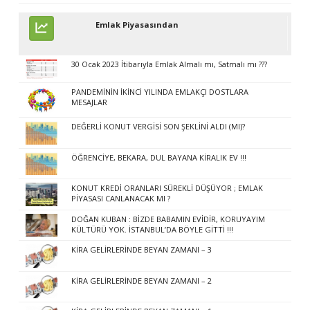
Emlak Piyasasından
30 Ocak 2023 İtibarıyla Emlak Almalı mı, Satmalı mı ???
PANDEMİNİN İKİNCİ YILINDA EMLAKÇI DOSTLARA
MESAJLAR
DEĞERLİ KONUT VERGİSİ SON ŞEKLİNİ ALDI (MI)?
ÖĞRENCİYE, BEKARA, DUL BAYANA KİRALIK EV !!!
KONUT KREDİ ORANLARI SÜREKLİ DÜŞÜYOR ; EMLAK
PİYASASI CANLANACAK MI ?
DOĞAN KUBAN : BİZDE BABAMIN EVİDİR, KORUYAYIM
KÜLTÜRÜ YOK. İSTANBUL’DA BÖYLE GİTTİ !!!
KİRA GELİRLERİNDE BEYAN ZAMANI – 3
KİRA GELİRLERİNDE BEYAN ZAMANI – 2